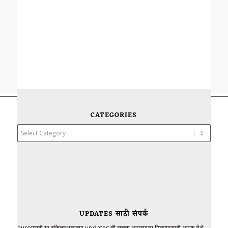
CATEGORIES
Categories
UPDATES साठी संपर्क
auroमराठी या संकेतस्थळाच्या updates ची सूचना आपल्याला मिळण्यासाठी आपण येथे