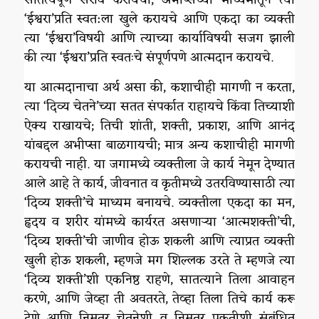
‘ईश्वरा’प्रति स्वत:ला खुले करायचे आणि एकदा का व्यक्ती
त्या ‘ईश्वरा’विषयी आणि त्याच्या कार्याविषयी सजग झाली
की त्या ‘ईश्वरा’प्रति स्वतःचे संपूर्णपणे आत्मदान करायचे.
या आत्मदानाचा अर्थ असा की, कशाचीही मागणी न करता,
त्या ‘दिव्य चेतने’च्या सतत संपर्कात राहायचे किंवा तिच्याशी
ऐक्य राखायचे; तिची शांती, शक्ती, प्रकाश, आणि आनंद
यांबद्दल अभीप्सा बाळगायची; मात्र अन्य कशाचीही मागणी
करायची नाही. या जगामध्ये व्यक्तीला जे कार्य नेमून देण्यात
आले आहे ते कार्य, जीवनात व कृतीमध्ये उतरविण्यासाठी त्या
‘दिव्य शक्ती’चे माध्यम बनायचे. व्यक्तीला एकदा का मन,
हृदय व शरीर यांमध्ये कार्यरत असणाऱ्या ‘आत्मशक्ती’ची,
‘दिव्य शक्ती’ची जाणीव होऊ शकली आणि त्याप्रत व्यक्ती
खुली होऊ शकली, म्हणजे मग शिल्लक उरते ते म्हणजे त्या
‘दिव्य शक्ती’शी एकनिष्ठ राहणे, सातत्याने तिला आवाहन
करणे, आणि जेव्हा ती अवतरते, तेव्हा तिला तिचे कार्य करू
देणे आणि निम्नतर चेतनेशी व निम्नतर प्रकृतीशी संबंधित