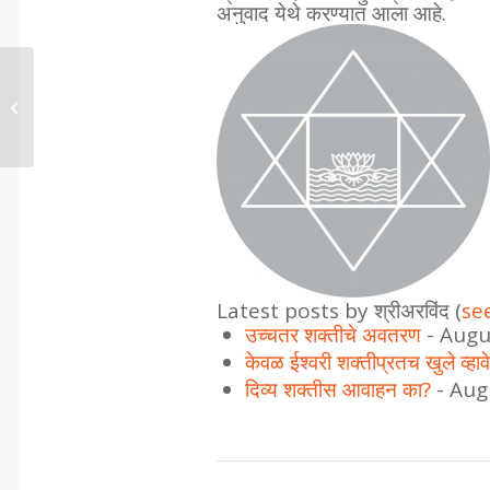
अनुवाद येथे करण्यात आला आहे.
सुयोग्य जीवनासाठी मार्गदर्शन...
Latest posts by श्रीअरविंद
(
see
उच्चतर शक्तीचे अवतरण
- Augu
केवळ ईश्वरी शक्तीप्रतच खुले व्हावे
दिव्य शक्तीस आवाहन का?
- Aug