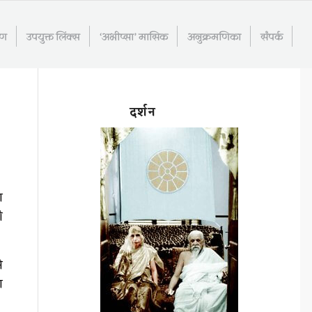
रण
उपयुक्त लिंक्स
‘अभीप्सा’ मासिक
अनुक्रमणिका
संपर्क
दर्शन
ा
ी
े
ा