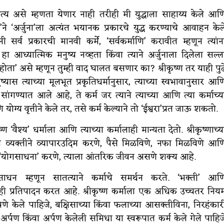
कृत्य असे म्हणता येणार नाही तरीही मी युद्धाला साहाय्य केले आण
्णा’ने ‘अर्जुना’ला अत्यंत भयानक प्रकारचे युद्ध करण्याचे आवाहन केल
ी सर्व प्रकारची मानवी कर्मे, ‘सर्वकर्माणि’ करावीत म्हणून त्यांन
ण हा आध्यात्मिक मनुष्य नव्हता किंवा त्याने अर्जुनाला दिलेला सल्ल
ू होता’ असे म्हणून तुम्ही वाद घालत बसणार का? श्रीकृष्ण तर याही पुढ
यास त्याच्या मूलभूत प्रकृतिधर्मानुसार, त्याच्या स्वभावानुसार आण
स सांगण्यात आले आहे, ते कर्म जर त्याने त्याच्या आणि त्या कर्माच्य
योग्य वृत्तीने केले तर, तसे कर्म केल्याने तो ‘ईश्वरा’प्रत जाऊ शकतो.
रीकृष्ण ‘वैश्य’ धर्माला आणि त्याच्या कर्मालाही मान्यता देतो. श्रीकृष्णाच्य
या व्यक्तीने व्यापारउदिम करणे, पैसे मिळविणे, नफा मिळविणे आण
ाने ‘योगसाधना’ करणे, त्याला आंतरिक जीवन असणे शक्य आहे.
े साधन म्हणून सातत्याने कर्माचे समर्थन करते. ‘भक्ती’ आण
 महत्त्वही प्रतिपादन करत आहे. श्रीकृष्ण कर्माला एक अधिक उच्चतर निय
पणे केले पाहिजे, बक्षिसाच्या किंवा फलाच्या आसक्तीविना, निरहंकार
लेले अर्पण किंवा अर्पण केलेली समिधा या स्वरूपात कर्म केले गेले पाहिज