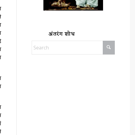
ि
े
ा
ा
अंतरंग शोध
े
ि
ा
ा
ि
ि
म
ी
े