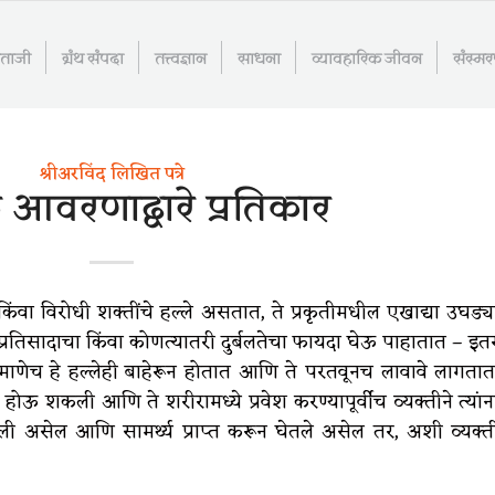
माताजी
ग्रंथ संपदा
तत्त्वज्ञान
साधना
व्यावहारिक जीवन
संस्म
श्रीअरविंद लिखित पत्रे
क आवरणाद्वारे प्रतिकार
 किंवा विरोधी शक्तींचे हल्ले असतात, ते प्रकृतीमधील एखाद्या उघड्य
 प्रतिसादाचा किंवा कोणत्यातरी दुर्बलतेचा फायदा घेऊ पाहातात – इत
प्रमाणेच हे हल्लेही बाहेरून होतात आणि ते परतवूनच लावावे लागतात
ना होऊ शकली आणि ते शरीरामध्ये प्रवेश करण्यापूर्वीच व्यक्तीने त्यांन
ली असेल आणि सामर्थ्य प्राप्त करून घेतले असेल तर, अशी व्यक्त