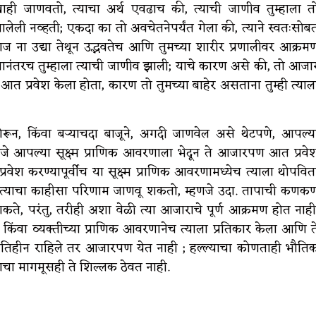
ाही जाणवतो, त्याचा अर्थ एवढाच की, त्याची जाणीव तुम्हाला त
ी झालेली नव्हती; एकदा का तो अवचेतनेपर्यंत गेला की, त्याने स्वतःसोब
ना उद्या तेथून उद्भवतेच आणि तुमच्या शारीर प्रणालीवर आक्रम
्यानंतरच तुम्हाला त्याची जाणीव झाली; याचे कारण असे की, तो आजा
णे आत प्रवेश केला होता, कारण तो तुमच्या बाहेर असताना तुम्ही त्याल
ून, किंवा बऱ्याचदा बाजूने, अगदी जाणवेल असे थेटपणे, आपल्य
णजे आपल्या सूक्ष्म प्राणिक आवरणाला भेदून ते आजारपण आत प्रवे
्रवेश करण्यापूर्वीच या सूक्ष्म प्राणिक आवरणामध्येच त्याला थोपवित
ा त्याचा काहीसा परिणाम जाणवू शकतो, म्हणजे उदा. तापाची कणक
कते, परंतु, तरीही अशा वेळी त्या आजाराचे पूर्ण आक्रमण होत नाही
ा व्यक्तीच्या प्राणिक आवरणानेच त्याला प्रतिकार केला आणि त
्षतिहीन राहिले तर आजारपण येत नाही ; हल्ल्याचा कोणताही भौति
चा मागमूसही ते शिल्लक ठेवत नाही.