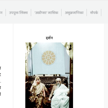
रण
उपयुक्त लिंक्स
‘अभीप्सा’ मासिक
अनुक्रमणिका
संपर्क
दर्शन
ा
र
.
ा
ी