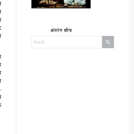
ो
त
ण
र
अंतरंग शोध
ा
ा
श
ा
ण
.
े
क