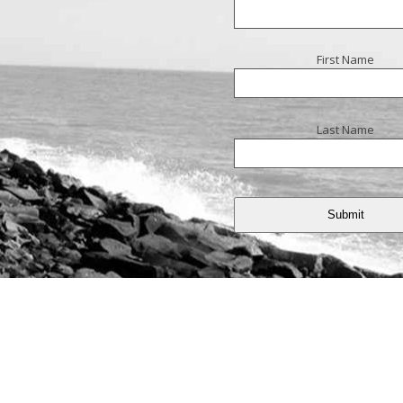
First Name
Last Name
Submit