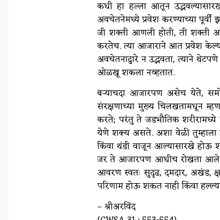
कधी हा हल्ला आतून उद्भवल्यासारख
अवचेतनेमध्ये प्रवेश करण्याच्या पूर्व
जी शक्ती आणली होती, ती शक्ती आज 
करतेच. त्या आजाराने आत प्रवेश केल
अवचेतनाद्वारे न उद्भवता, त्याने थेटप
ओळखू शकला नव्हतात.
बऱ्याचदा आजारपण असेच येते, समोर
संरक्षणाच्या मुख्य चिलखतामधून म्ह
करते; परंतु ते जडभौतिक शरीरामध्ये प
येणे शक्य असते. अशा वेळी तुम्हाल
किंवा थंडी वाजून आल्यासारखे होऊ श
जर ते आजारपण आधीच रोखता आले किंव
आवरण स्वतः सुदृढ, दमदार, अखंड, क
परिणाम होऊ शकत नाही किंवा हल्ल्या
– श्रीअरविंद