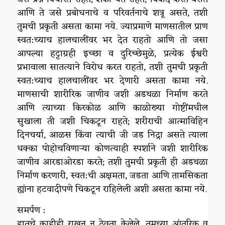
आणि ते जसे प्रबोधनाचे व परिवर्तनाचे शत्रू असते, तशी
तुमची प्रकृती असता कामा नये. ज्याप्रमाणे माणसातील प्राण
स्वत:च्याच हालचालींवर भर देत राहतो आणि तो जसा
आपल्या हट्टाग्रही इच्छा व दुरिच्छेमुळे, प्रत्येक ईश्वरी
प्रभावाला सातत्याने विरोध करत राहतो, तशी तुमची प्रकृती
स्वत:च्याच हालचालींवर भर देणारी असता कामा नये.
माणसाची शारीरिक जाणीव जशी अडथळा निर्माण करते
आणि त्याच्या किरकोळ आणि काळोख्या गोष्टींमधील
सुखाला ती जशी चिकटून राहते; शरीराची आत्माविहिन
दिनचर्या, आळस किंवा त्याची जी जड निद्रा असते त्याला
धक्का पोहोचविणाऱ्या कोणत्याही स्पर्शाने जशी शारीरिक
जाणीव आरडाओरडा करते; तशी तुमची प्रकृती ही अडथळा
निर्माण करणारी, स्वत:ची अक्षमता, जडता आणि तामसिकता
ह्यांना हटवादीपणे चिकटून राहिलेली अशी असता कामा नये.
समर्पण :
हातचे काहीही राखून न ठेवता केलेले, तुमच्या आंतरिक व