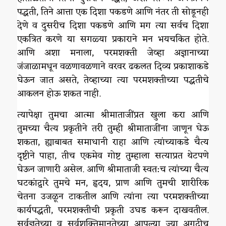
पद्धती, तिने आत्ता एक दिशा पकडणे आणि नंतर ती सोडूनही
देणे व दुसरीच दिशा पकडणे आणि मग त्या सर्वच दिशा
एकत्रित करणे या सगळ्या प्रकाराने मन भयचकित होते.
आणि अशा मनाला, परमशक्ती जेव्हा अज्ञानाच्या
जंजाळामधून वळणावळणाने वरवर ढकलत दिव्य प्रकाशाकडे
घेऊन जात असते, तेव्हाच्या त्या परमशक्तीच्या पद्धतीचे
आकलन होऊ शकत नाही.
त्यापेक्षा तुमचा आत्मा श्रीमाताजींप्रत खुला करा आणि
तुमच्या चैत्य प्रकृतीने तरी तुम्ही श्रीमाताजींना जाणून घेऊ
शकता, ह्याबाबत समाधानी राहा आणि त्यांच्याकडे चैत्य
दृष्टीने पाहा, तीच एकमेव गोष्ट तुम्हाला सत्याप्रत थेटपणे
घेऊन जाणारी असेल. आणि श्रीमाताजी स्वत:च त्यांच्या चैत्य
घटकांद्वारे तुमचे मन, हृदय, प्राण आणि तुमची शारीरिक
चेतना उजळून टाकतील आणि त्यांना त्या परमशक्तीच्या
कार्यपद्धती, परमशक्तीची प्रकृती उघड करून दाखवतील.
सर्वज्ञतेच्या व सर्वशक्तिमानतेच्या आपल्या ज्या अगदीच