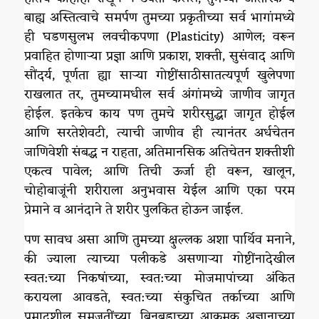
बाह्य अस्तित्वाचे समर्पण तुमच्या प्रकृतीच्या सर्व भागांमध्ये
ही घडणसुलभ लवचीकपणा (Plasticity) आणेल; वरून
प्रवाहित होणाऱ्या प्रज्ञा आणि प्रकाश, शक्ती, सुसंवाद आणि
सौंदर्य, पूर्णता ह्या साऱ्या गोष्टींसाठीसातत्यपूर्ण खुलेपणा
राखलात तर, तुमच्यामधील सर्व अंगांमध्ये जाणीव जागृत
होईल. इतकेच काय पण तुमचे शरीरसुद्धा जागृत होईल
आणि सरतेशेवटी, त्याची जाणीव ही त्यानंतर अर्धचेतन
जाणिवेशी संबद्ध न राहता, अतिमानसिक अतिचेतन शक्तीशी
एकत्व पावेल; आणि तिची ऊर्जा ही वरून, खालून,
चोहोबाजूंनी शरीराला अनुभवास येईल आणि एका परम
प्रेमाने व आनंदाने ते शरीर पुलकित होऊन जाईल.
पण सावध असा आणि तुमच्या क्षुल्लक अशा पार्थिव मनाने,
की ज्याला त्याच्या पलीकडे असणाऱ्या गोष्टींनादेखील
स्वत:च्या निकषांच्या, स्वत:च्या मोजमापांच्या अंकित
करायला आवडते, स्वत:च्या संकुचित तर्काच्या आणि
प्रमादशील समजुतींच्या, बिनबुडाच्या आक्रमक अज्ञानाच्या