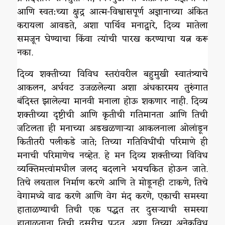
आणि स्वत:च्या क्षुद्र आत्म-विश्वासपूर्ण अज्ञानाच्या अंकित
करायला आवडते, अशा पार्थिव मनाद्वारे, दिव्य मातेला
समजून घेण्याचा किंवा त्यांची पारख करण्याचा यत्न करू
नका.
दिव्य शक्तीच्या विविध स्तरांवरील बहुमुखी स्वातंत्र्याचे
आकलन, अर्धवट उजळलेल्या अशा अंधकारमय तुरुंगात
बंदिस्त झालेल्या मानवी मनाला होऊ शकणार नाही. दिव्य
शक्तीच्या दृष्टीची आणि कृतीची गतिमानता आणि तिची
जटिलता ही मनाच्या अडखळणाऱ्या आकलनाला ओलांडून
कितीतरी पलीकडे जाते; तिच्या गतिविधींची परिमाणे ही
मनाची परिमाणेच नव्हेत. हे मन दिव्य शक्तीच्या विविध
व्यक्तिमत्त्वांमधील जलद बदलाने भयचकित होऊन जाते.
तिचे लयताल निर्माण करणे आणि ते मोडूनही टाकणे, तिचे
वेगामध्ये वाढ करणे आणि वेग मंद करणे, एकाची समस्या
हाताळण्याची तिची एक पद्धत तर दुसऱ्याची समस्या
हाताळताना तिची दुसरीच पद्धत, अशा तिच्या अनेकविध