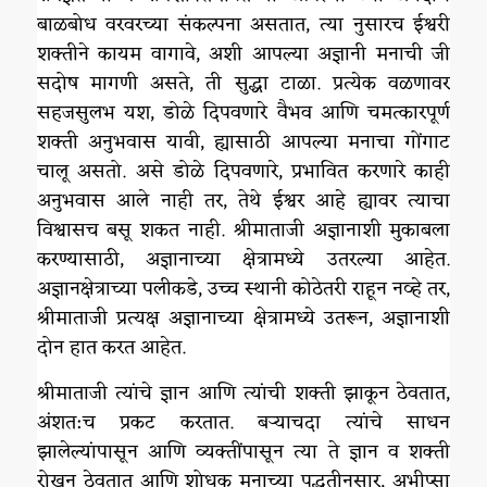
बाळबोध वरवरच्या संकल्पना असतात, त्या नुसारच ईश्वरी
शक्तीने कायम वागावे, अशी आपल्या अज्ञानी मनाची जी
सदोष मागणी असते, ती सुद्धा टाळा. प्रत्येक वळणावर
सहजसुलभ यश, डोळे दिपवणारे वैभव आणि चमत्कारपूर्ण
शक्ती अनुभवास यावी, ह्यासाठी आपल्या मनाचा गोंगाट
चालू असतो. असे डोळे दिपवणारे, प्रभावित करणारे काही
अनुभवास आले नाही तर, तेथे ईश्वर आहे ह्यावर त्याचा
विश्वासच बसू शकत नाही. श्रीमाताजी अज्ञानाशी मुकाबला
करण्यासाठी, अज्ञानाच्या क्षेत्रामध्ये उतरल्या आहेत.
अज्ञानक्षेत्राच्या पलीकडे, उच्च स्थानी कोठेतरी राहून नव्हे तर,
श्रीमाताजी प्रत्यक्ष अज्ञानाच्या क्षेत्रामध्ये उतरून, अज्ञानाशी
दोन हात करत आहेत.
श्रीमाताजी त्यांचे ज्ञान आणि त्यांची शक्ती झाकून ठेवतात,
अंशत:च प्रकट करतात. बऱ्याचदा त्यांचे साधन
झालेल्यांपासून आणि व्यक्तींपासून त्या ते ज्ञान व शक्ती
रोखून ठेवतात आणि शोधक मनाच्या पद्धतीनुसार, अभीप्सा