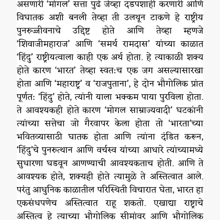
असणारी ‘मोगल’ सत्ता पुढे जेव्हा दडपशाही करणारी आणि
विघातक अशी बनली तेव्हा ती उलथून टाकणे हे राष्ट्रीय
पुनरुज्जीवनाचे उद्दिष्ट होते आणि तेव्हा म्हणजे
‘शिवाजीमहाराज’ आणि ‘समर्थ रामदास’ यांच्या काळात
‘हिंदु’ राष्ट्रीयत्वाला काही एक अर्थ होता. हे त्याकाळी शक्य
होते कारण ‘भारत’ तेव्हा स्वत:च एक जग असल्यासारखा
होता आणि ‘महाराष्ट्र’ व ‘राजपुताना’, हे दोन भौगोलिक प्रांत
पूर्णत: ‘हिंदु’ होते, त्यांनी याला भक्कम पाया पुरविला होता.
ते आवश्यकही होते कारण ‘मोगल साम्राज्यवादी’ घटकांनी
त्यांच्या सत्तेचा जो गैरवापर केला होता तो ‘भारता’च्या
भवितव्यासाठी घातक होता आणि त्यांना दंडित करून,
‘हिंदु’चे पुनरुत्थान आणि वर्चस्व यांच्या आधारे त्यांच्यामध्ये
सुधारणा घडवून आणण्याची आवश्यकताच होती. आणि ते
आवश्यक होते, शक्यही होते त्यामुळे ते अस्तित्वात आले.
परंतु आधुनिक काळातील परिस्थिती विचारात घेता, भारत हा
एकसंधपणेच अस्तित्वात राहू शकतो. एखाद्या राष्ट्राचे
अस्तित्व हे त्याच्या भौगोलिक सीमांवर आणि भौगोलिक