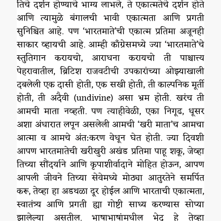
तिचे दर्शन होण्याचे भाग्य लाभले, ते एकात्मतेचे दर्शन होते
आणि त्यामुळे बंगालची भावी एकात्मता आणि प्रगती
सुनिश्चित आहे. पण ‘भारतमाते’ची एकात्म प्रतिमा अजूनही
साकार व्हायची आहे. आम्ही काँग्रेसमध्ये ज्या ‘भारतमाते’चे
स्तुतिगान करायचो, आराधना करायचो ती पाश्चात्त्य
पेहरावातील, ब्रिटिश राजवटीची उपकारांच्या ओझ्याखाली
दबलेली एक दासी होती, एक सखी होती, ती काल्पनिक मूर्ती
होती, ती अदैवी (undivine) असा भ्रम होती. खरंच ती
आमची माता नव्हती. पण त्याहीवेळी, एका निगूढ, धूसर
अशा अंधारात लपून असलेली आमची ‘खरी माता’च आमचा
आत्मा व आमचे अंत:करण वेधून घेत होती. ज्या दिवशी
आपण भारतमातेची खरीखुरी अखंड प्रतिमा पाहू शकू, जेव्हा
तिच्या सौंदर्याने आणि कृपाशीर्वादाने मोहित होऊन, आपण
आपली जीवने तिच्या सेवेमध्ये मोठ्या आतुरतेने समर्पित
करू, तेव्हा हा अडथळा दूर होईल आणि भारताची एकात्मता,
स्वातंत्र्य आणि प्रगती ह्या गोष्टी साध्य करण्यास सोप्या
झालेल्या असतील. भाषाभाषांमधील भेद हे तेव्हा