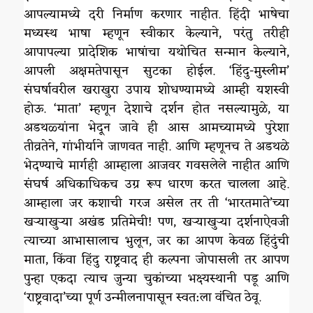
आपल्यामध्ये दरी निर्माण करणार नाहीत. हिंदी भाषेचा
मध्यस्थ भाषा म्हणून स्वीकार केल्याने, परंतु तरीही
आपापल्या प्रादेशिक भाषांचा यथोचित सन्मान केल्याने,
आपली अक्षमतेपासून सुटका होईल. ‘हिंदु-मुस्लीम’
संघर्षावरील खराखुरा उपाय शोधण्यामध्ये आम्ही यशस्वी
होऊ. ‘माता’ म्हणून देशाचे दर्शन होत नसल्यामुळे, या
अडथळ्यांना भेदून जावे ही आस आमच्यामध्ये पुरेशा
तीव्रतेने, गांभीर्याने जाणवत नाही. आणि म्हणूनच ते अडथळे
भेदण्याचे मार्गही आम्हाला आजवर गवसलेले नाहीत आणि
संघर्ष अधिकाधिकच उग्र रूप धारण करत चालला आहे.
आम्हाला जर कशाची गरज असेल तर ती ‘भारतमाते’च्या
खऱ्याखुऱ्या अखंड प्रतिमेची! पण, खऱ्याखुऱ्या दर्शनाऐवजी
त्याच्या आभासालाच भुलून, जर का आपण केवळ हिंदुंची
माता, किंवा हिंदु राष्ट्रवाद ही कल्पना जोपासली तर आपण
पुन्हा एकदा त्याच जुन्या चुकांच्या भक्ष्यस्थानी पडू आणि
‘राष्ट्रवादा’च्या पूर्ण उन्मीलनापासून स्वत:ला वंचित ठेवू.