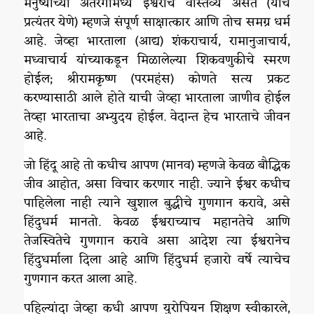
मनुष्याच्या अंतरंगामध्ये ईश्वराचे वास्तव्य असते (याचे
प्रत्यंतर येणे) म्हणजे संपूर्ण साक्षात्कार आणि तोच समग्र धर्म
आहे. जेव्हा भारताला (आद्य) शंकराचार्य, रामानुजाचार्य,
मध्वाचार्य यांच्याकडून मिळालेल्या शिकवणुकीचे स्मरण
होईल; श्रीरामकृष्ण (परमहंस) कोणते सत्य प्रकट
करण्यासाठी आले होते याची जेव्हा भारताला जाणीव होईल
तेव्हा भारताचा अभ्युदय होईल. वेदान्त हेच भारताचे जीवन
आहे.
जो हिंदू आहे तो कधीच आपण (मानव) म्हणजे केवळ बौद्धिक
जीव आहोत, असा विचार करणार नाही. ज्याने ईश्वर कधीच
पाहिलेला नाही त्याने खुशाल बुद्धीचे गुणगान करावे, असे
हिंदुधर्म मानतो. केवळ ईश्वराच्याच महानतेचे आणि
तेजस्वितेचे गुणगान करावे असा आदेश त्या ईश्वरानेच
हिंदुधर्माला दिला आहे आणि हिंदुधर्म हजारो वर्षे त्याचेच
गुणगान करत आला आहे.
पहिल्यांदा जेव्हा कधी आपण युरोपियन शिक्षण स्वीकारले,