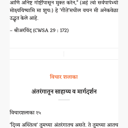
आणि अनिष्ट गोष्टींपासून मुक्त करेन,” (अहं त्वां सर्वपापेभ्यो
मोक्ष्ययिष्यामि मा शुच:) हे ‘गीते‌’मधील वचन मी अनेकवेळा
उद्धृत केले आहे.
– श्रीअरविंद (CWSA 29 : 172)
/
विचार शलाका
अंतरंगातून साहाय्य व मार्गदर्शन
विचारशलाका १५
‘दिव्य अस्तित्व’ तुमच्या अंतरंगातच असते. ते तुमच्या आतच