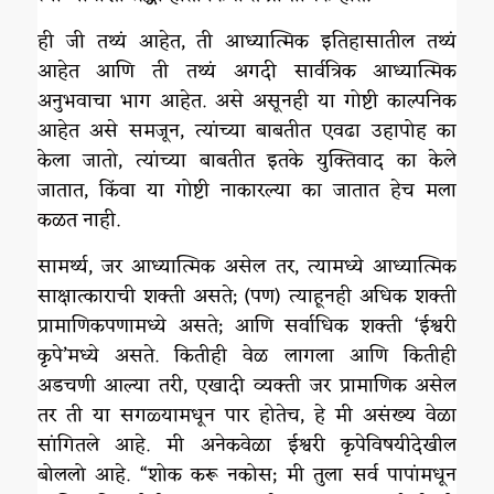
ही जी तथ्यं आहेत, ती आध्यात्मिक इतिहासातील तथ्यं
आहेत आणि ती तथ्यं अगदी सार्वत्रिक आध्यात्मिक
अनुभवाचा भाग आहेत. असे असूनही या गोष्टी काल्पनिक
आहेत असे समजून, त्यांच्या बाबतीत एवढा उहापोह का
केला जातो, त्यांच्या बाबतीत इतके युक्तिवाद का केले
जातात, किंवा या गोष्टी नाकारल्या का जातात हेच मला
कळत नाही.
सामर्थ्य, जर आध्यात्मिक असेल तर, त्यामध्ये आध्यात्मिक
साक्षात्काराची शक्ती असते; (पण) त्याहूनही अधिक शक्ती
प्रामाणिकपणामध्ये असते; आणि सर्वाधिक शक्ती ‘ईश्वरी
कृपे‌’मध्ये असते. कितीही वेळ लागला आणि कितीही
अडचणी आल्या तरी, एखादी व्यक्ती जर प्रामाणिक असेल
तर ती या सगळ्यामधून पार होतेच, हे मी असंख्य वेळा
सांगितले आहे. मी अनेकवेळा ईश्वरी कृपे‌विषयीदेखील
बोललो आहे. “शोक करू नकोस; मी तुला सर्व पापांमधून