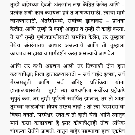
तुम्ही बाहेरच्या ऐवजी अंतरंगांत लक्ष केंद्रित केलेत आणि –
प्रत्येक क्षणी काय करायला हवे ते जाणण्यासाठी, त्याचा मार्ग
जाणण्यासाठी, अंतरंगांमध्ये, सर्वोच्च ज्ञानाकडे – प्रार्थना
केलीत; आणि तुम्ही जे काही आहात व तुम्ही जे काही करता,
ते सर्व तुम्ही पूर्णत्वप्राप्तीसाठी समर्पित केलेत, तर तुम्हाला
तेथेच अंतरंगातच आधार असल्याचे आणि तो तुम्हाला
कायमच साहाय्य व मार्गदर्शन करत असल्याचे जाणवेल.
आणि जर कधी अडचण आली तर तिच्याशी दोन हात
करण्यापेक्षा; तिला हाताळण्यासाठी – सर्व वाईट इच्छा, सर्व
गैरसमजुती आणि सर्व अनिष्ट प्रतिक्रिया यांना
हाताळण्यासाठी – तुम्ही त्या अडचणीला सर्वोच्च प्रज्ञेकडे
सुपुर्द करा. जर तुम्ही पूर्णपणे समर्पित झालात, तर तो आता
तुमच्या काळजीचा विषय उरतच नाही : तो त्या ‘परमेश्वरा’चा
विषय बनतो, ‘परमेश्वर’ स्वत:च तो हाती घेतो आणि त्यातून
मार्ग कसा काढायचा हे इतर कोणापेक्षाही तोच अधिक
चांगल्या रीतीने जाणतो. यातून बाहेर पडण्याचा हाच एकमेव