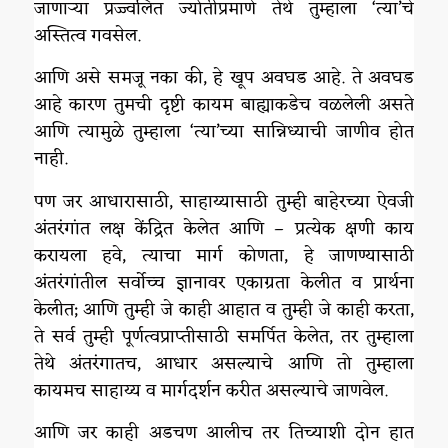
जाणाऱ्या प्रज्ज्वलित ज्योतीप्रमाणे तेथे तुम्हाला ‘त्या’चे
अस्तित्व गवसेल.
आणि असे समजू नका की, हे खूप अवघड आहे. ते अवघड
आहे कारण तुमची दृष्टी कायम बाह्याकडेच वळलेली असते
आणि त्यामुळे तुम्हाला ‘त्या’च्या सान्निध्याची जाणीव होत
नाही.
पण जर आधारासाठी, साहाय्यासाठी तुम्ही बाहेरच्या ऐवजी
अंतरंगांत लक्ष केंद्रित केलेत आणि – प्रत्येक क्षणी काय
करायला हवे, त्याचा मार्ग कोणता, हे जाणण्यासाठी
अंतरंगांतील सर्वोच्च ज्ञानावर एकाग्रता केलीत व प्रार्थना
केलीत; आणि तुम्ही जे काही आहात व तुम्ही जे काही करता,
ते सर्व तुम्ही पूर्णत्वप्राप्तीसाठी समर्पित केलेत, तर तुम्हाला
तेथे अंतरंगातच, आधार असल्याचे आणि तो तुम्हाला
कायमच साहाय्य व मार्गदर्शन करीत असल्याचे जाणवेल.
आणि जर काही अडचण आलीच तर तिच्याशी दोन हात