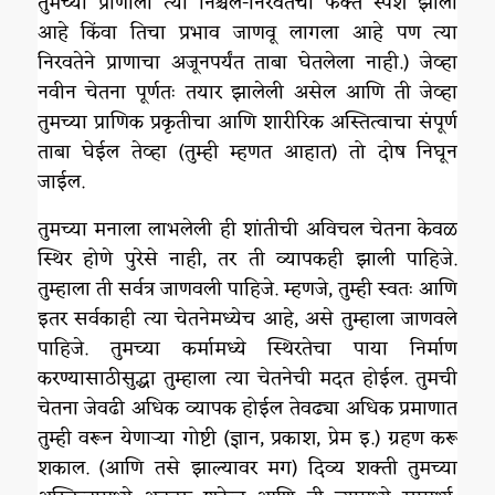
तुमच्या प्राणाला त्या निश्चल-निरवतेचा फक्त स्पर्श झाला
आहे किंवा तिचा प्रभाव जाणवू लागला आहे पण त्या
निरवतेने प्राणाचा अजूनपर्यंत ताबा घेतलेला नाही.) जेव्हा
नवीन चेतना पूर्णतः तयार झालेली असेल आणि ती जेव्हा
तुमच्या प्राणिक प्रकृतीचा आणि शारीरिक अस्तित्वाचा संपूर्ण
ताबा घेईल तेव्हा (तुम्ही म्हणत आहात) तो दोष निघून
जाईल.
तुमच्या मनाला लाभलेली ही शांतीची अविचल चेतना केवळ
स्थिर होणे पुरेसे नाही, तर ती व्यापकही झाली पाहिजे.
तुम्हाला ती सर्वत्र जाणवली पाहिजे. म्हणजे, तुम्ही स्वतः आणि
इतर सर्वकाही त्या चेतनेमध्येच आहे, असे तुम्हाला जाणवले
पाहिजे. तुमच्या कर्मामध्ये स्थिरतेचा पाया निर्माण
करण्यासाठीसुद्धा तुम्हाला त्या चेतनेची मदत होईल. तुमची
चेतना जेवढी अधिक व्यापक होईल तेवढ्या अधिक प्रमाणात
तुम्ही वरून येणाऱ्या गोष्टी (ज्ञान, प्रकाश, प्रेम इ.) ग्रहण करू
शकाल. (आणि तसे झाल्यावर मग) दिव्य शक्ती तुमच्या