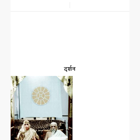
/
दर्शन