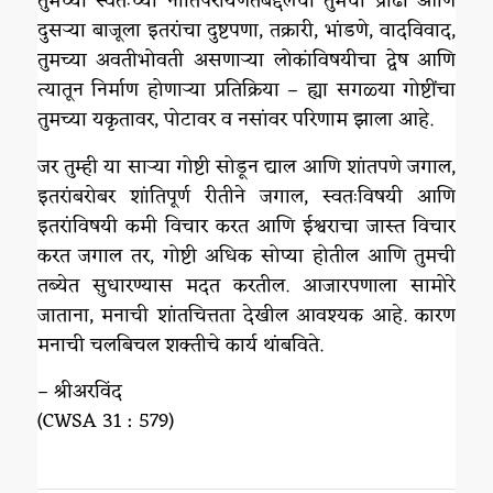
तुमच्या स्वतःच्या नीतिपरायणतेबद्दलची तुमची प्रौढी आणि
दुसऱ्या बाजूला इतरांचा दुष्टपणा, तक्रारी, भांडणे, वादविवाद,
तुमच्या अवतीभोवती असणाऱ्या लोकांविषयीचा द्वेष आणि
त्यातून निर्माण होणाऱ्या प्रतिक्रिया – ह्या सगळ्या गोष्टींचा
तुमच्या यकृतावर, पोटावर व नसांवर परिणाम झाला आहे.
जर तुम्ही या साऱ्या गोष्टी सोडून द्याल आणि शांतपणे जगाल,
इतरांबरोबर शांतिपूर्ण रीतीने जगाल, स्वतःविषयी आणि
इतरांविषयी कमी विचार करत आणि ईश्वराचा जास्त विचार
करत जगाल तर, गोष्टी अधिक सोप्या होतील आणि तुमची
तब्येत सुधारण्यास मदत करतील. आजारपणाला सामोरे
जाताना, मनाची शांतचित्तता देखील आवश्यक आहे. कारण
मनाची चलबिचल शक्तीचे कार्य थांबविते.
– श्रीअरविंद
(CWSA 31 : 579)