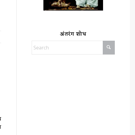
अंतरंग शोध
य
ा