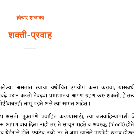
विचार शलाका
शक्ती-प्रवाह
ाभलेल्या असतात त्यांचा यथोचित उपयोग कसा करावा, यासंबंध
वढे प्रदान करतो तेवढ्या प्रमाणातच आपण ग्रहण करू शकतो, हे तत्त्
गोष्टींबाबतही लागू पडते असे त्या सांगत आहेत.)
 असतो. मुक्तपणे प्रवाहित करण्यासाठी, त्या जलवाहिन्यांपाशी ज
ास आपण वाव दिला नाही तर ते साचून राहते व अवरुद्ध (block) होते
णीच येईनासे होते. एवढेच नव्हे, तर ते जमा झालेले पाणीही खराब होऊ