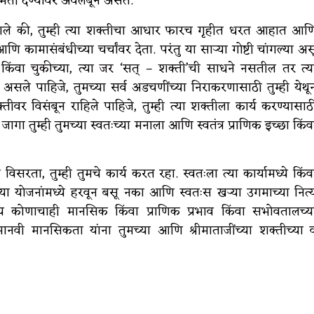
हमती देण्यावर अवलंबून असते.
त आले की, तुम्ही त्या शक्तीचा आधार फारच गृहीत धरत आहात आण
 कामासंबंधीच्या चर्चांवर देता. परंतु या साऱ्या गोष्टी चांगल्या अस
त किंवा चुकीच्या, त्या जर ‘सत् – शक्ती’ची साधने नसतील तर त्य
असले पाहिजे, तुमच्या सर्व अडचणींच्या निराकरणासाठी तुम्ही येथू
क्तीवर विसंबून राहिले पाहिजे, तुम्ही त्या शक्तीला कार्य करण्यासाठ
जागा तुम्ही तुमच्या स्वतःच्या मनाला आणि स्वतंत्र प्राणिक इच्छा किंव
ता, तुम्ही तुमचे कार्य करत रहा. स्वतःला त्या कार्यामध्ये किंव
धीच्या योजनांमध्ये हरवून बसू नका आणि स्वतःस खऱ्या उगमाच्या नित्
्य कोणाचाही मानसिक किंवा प्राणिक प्रभाव किंवा सभोवतालच्य
मानवी मानसिकता यांना तुमच्या आणि श्रीमाताजींच्या शक्तीच्या 