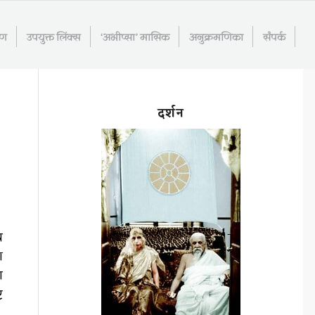
रण
उपयुक्त लिंक्स
‘अभीप्सा’ मासिक
अनुक्रमणिका
संपर्क
दर्शन
य
श
ा
ट