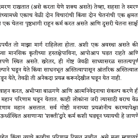
्मरण राखतात (असे करता येणे शक्य असते) तेव्हा, सहसा ते स्मर
्यांच्यामध्ये एकाच वेळी दोन विचारांची किंवा दोन चेतनांची एक क्षमत
की एक चेतना पृष्ठभागी राहून कर्म करत असते आणि दुसरी चेतना साक्ष
र्यंत तो माझा मार्ग राहिलेला होता. अशी एक अवस्था असते की
 किंवा मानसिक कृतीच्या हस्तक्षेपाविना, आपोआप घडत राहते आण
ांतपणे स्थित असते. खरेतर, ही गोष्ट जेवढी साध्यासरळ सातत्यपूर्
्पाने घडून येते किंवा साधनभूत अस्तित्वापासून आंतरिक अस्तित्वाल
घडून येते, तेवढी ती अनेकदा प्रयत्न करूनदेखील घडून येत नाही.
 आवाहन करत, अभीप्सा बाळगणे आणि आत्मनिवेदनाचा संकल्प करणे ह
 महान परिणाम घडून येतात. काही लोकांना जरी त्यासाठी बराच वे
 महान असतात. सर्व गोष्टी मनाच्या प्रयत्नांनीच करण्यापेक्षा
र्ध्वस्थित असणाऱ्या ‘शक्ती’द्वारे कर्म कशी घडवून घ्यायची हे जाणण
यक आहेत किंवा त्याचे काहीच परिणाम दिसत नाहीत, असे मला म्हणायच