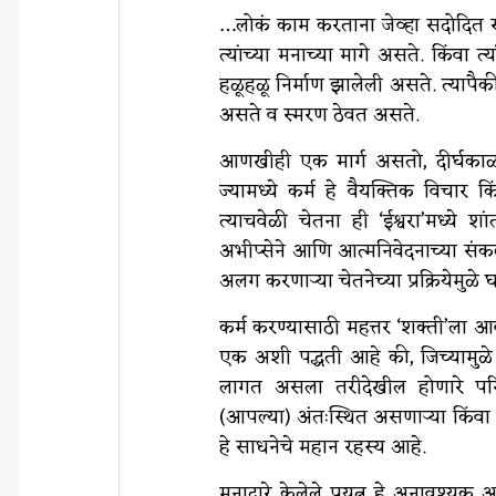
…लोकं काम करताना जेव्हा सदोदित स
त्यांच्या मनाच्या मागे असते. किंवा त
हळूहळू निर्माण झालेली असते. त्यापै
असते व स्मरण ठेवत असते.
आणखीही एक मार्ग असतो, दीर्घकाळप
ज्यामध्ये कर्म हे वैयक्तिक विचार
त्याचवेळी चेतना ही ‘ईश्वरा’मध्ये श
अभीप्सेने आणि आत्मनिवेदनाच्या संकल
अलग करणाऱ्या चेतनेच्या प्रक्रियेमुळे 
कर्म करण्यासाठी महत्तर ‘शक्ती’ला
एक अशी पद्धती आहे की, जिच्यामुळे
लागत असला तरीदेखील होणारे परिणाम
(आपल्या) अंतःस्थित असणाऱ्या किंवा ऊ
हे साधनेचे महान रहस्य आहे.
मनाद्वारे केलेले प्रयत्न हे अनावश्