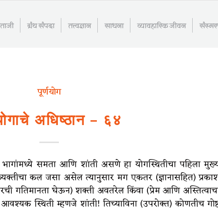
माताजी
ग्रंथ संपदा
तत्त्वज्ञान
साधना
व्यावहारिक जीवन
संस्म
पूर्णयोग
्णयोगाचे अधिष्ठान – ६४
 सर्व भागांमध्ये समता आणि शांती असणे हा योगस्थितीचा पहिला मुख्
्यक्तीचा कल जसा असेल त्यानुसार मग एकतर (ज्ञानासहित) प्रका
कारची गतिमानता घेऊन) शक्ती अवतरेल किंवा (प्रेम आणि अस्तित्वाच
आवश्यक स्थिती म्हणजे शांती! तिच्याविना (उपरोक्त) कोणतीच गोष्