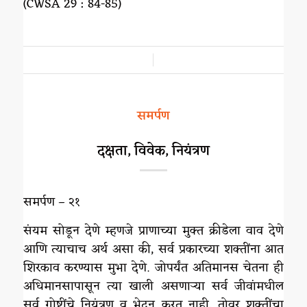
(CWSA 29 : 84-85)
/
समर्पण
दक्षता, विवेक, नियंत्रण
समर्पण – २१
संयम सोडून देणे म्हणजे प्राणाच्या मुक्त क्रीडेला वाव देणे
आणि त्याचाच अर्थ असा की, सर्व प्रकारच्या शक्तींना आत
शिरकाव करण्यास मुभा देणे. जोपर्यंत अतिमानस चेतना ही
अधिमानसापासून त्या खाली असणाऱ्या सर्व जीवांमधील
सर्व गोष्टींचे नियंत्रण व भेदन करत नाही, तोवर शक्तींचा