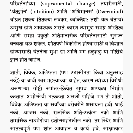
परिवर्तना’च्या (supramental change) तयारीसाठी,
‘अंतर्ज्ञान’ (Intuition) आणि ‘अधिमानस’ (Overmind)
यांप्रत (शक्य तितक्या लवकर, व्यक्तिश: तशी वेळ येताच)
उन्मुख होणे आवश्यक असते. कारण त्यामुळे समग्र अस्तित्व
आणि समग्र प्रकृती अतिमानसिक परिवर्तनासाठी सुसज्ज
बनवता येऊ शकेल. शांतपणे विकसित होण्यासाठी व विशाल
होण्यासाठी चेतनेला मुभा द्या आणि मग हळूहळू या गोष्टींचे
ज्ञान होत जाईल.
शांती, विवेक, अलिप्तता (पण उदासीनता किंवा अनुत्साह
नव्हे) या बाबी फार महत्त्वाच्या आहेत, कारण त्यांच्या विरोधी
असणाऱ्या गोष्टी रूपांतर-क्रियेत खूपच अडथळा निर्माण
करतात. अभीप्सेची उत्कटता असली पाहिजे पण ती शांती,
विवेक, अलिप्तता या सर्वांच्या बरोबरीने असायला हवी. घाई
नको, आळस नको, राजसिक अति-उत्कंठा नको आणि
तामसिक नाउमेदीचा हतोत्साहदेखील नको. तर स्थिर आणि
सातत्यपूर्ण पण शांत आवाहन व कार्य हवे. साक्षात्कार