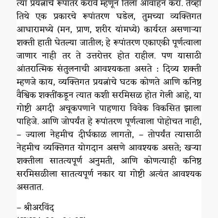
त्या प्रयत्नांचे रूपांतर करावे म्हणून तिला आवाहन करा. तेव्हा
तिथे एक प्रकारचे रूपांतरण घडेल, तुमच्या व्यक्तिगत
आधारामध्ये (मन, प्राण, शरीर यांमध्ये) कार्यरत असणाऱ्या
शक्ती हाती घेतल्या जातील; हे रूपांतरण एकाएकी पूर्णत्वाला
जाणार नाही तर ते उत्तरोत्तर होत राहील. पण यासाठी
आंतरात्मिक संतुलनाची आवश्यकता असते : दिव्य शक्ती
म्हणजे काय, व्यक्तिगत प्रयत्नांचे घटक कोणते आणि कनिष्ठ
वैश्विक शक्तींकडून त्यात कशी सरमिसळ होत गेली आहे, या
गोष्टी अगदी अचूकपणाने पाहणारा विवेक विकसित झाला
पाहिजे. आणि जोपर्यंत हे रूपांतरण पूर्णत्वाला पोहोचत नाही,
– ज्याला नेहमीच दीर्घकाळ लागतो, – तोपर्यंत त्यासाठी
नेहमीच व्यक्तिगत योगदान असणे आवश्यक असते; खऱ्या
शक्तीला सातत्यपूर्ण अनुमती, आणि कोणत्याही कनिष्ठ
सरमिसळीला सातत्यपूर्ण नकार या गोष्टी अत्यंत आवश्यक
असतात.
– श्रीअरविंद