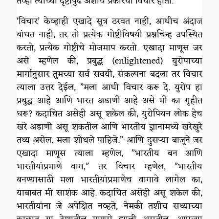
तेव्हा त्यांच्या दृष्टीपुढे अशाच प्रकारचा विचार होता.
‘विचार’ केव्हाही एखादे सूत्र ठरवत नाही, आधीच अंदाज
बांधत नाही, तर तो प्रत्येक गोष्टीविषयी प्रश्नचिन्ह उपस्थित
करतो, प्रत्येक गोष्टीचे मोजमाप करतो. एखादा माणूस जर
असे म्हणेल की, प्रबुद्ध (enlightened) युरोपाच्या
मार्गानुसार तुमच्या सर्व सवयी, संकल्पना बदला तर विचार
त्याला उत्तर देईल, ”मला आधी विचार करू दे. युरोप हा
प्रबुद्ध आहे आणि भारत अडाणी आहे असे मी का गृहीत
धरू? कदाचित असेही असू शकेल की, युरोपियन लोक हेच
खरे अडाणी असू शकतील आणि भारतीय ज्ञानामध्ये खरेखुरे
तथ्य असेल. मला शोधले पाहिजे.” आणि दुसऱ्या बाजूने जर
एखादा माणूस त्याला म्हणेल, ”भारतीय बन आणि
भारतीयांप्रमाणे वाग,” तर विचार म्हणेल, ”भारतीय
बनण्यासाठी मला भारतीयांप्रमाणेच वागावे लागेल का,
याबाबत मी साशंक आहे. कदाचित असेही असू शकेल की,
भारतीयांना जे अपेक्षित नव्हते, नेमकी तशीच सध्याच्या