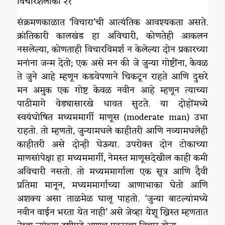
विचारशलाका २१
संक्रमणकाळात ‘विचारा’ची आत्यंतिक आवश्यकता असते.
क्रांतिकारी कालखंड हा अविचारी, कोणतेही आकलन
नसलेल्या, कोणताही विचारविमर्श न केलेल्या दोन प्रकारच्या
मनांना जन्म देतो; एक असे मन की जे जुन्या गोष्टींना, केवळ
ते जुने आहे म्हणून कडवेपणाने चिकटून राहते आणि दुसरे
मन अमुक एक गोष्ट केवळ नवीन आहे म्हणून त्याच्या
पाठीमागे वेड्यासारखे धावत सुटते. या दोहोंमध्ये
स्वयंघोषित मध्यममार्गी माणूस (moderate man) उभा
राहतो. तो म्हणतो, जुन्यामधले काहीतरी आणि नव्यामधलेही
काहीतरी असे दोन्ही घेऊया. उपरोक्त दोन टोकाच्या
माणसांपेक्षा हा मध्यममार्गी, नेमस्त माणूसदेखील काही कमी
अविचारी नसतो. तो मध्यममार्गाला एक सूत्र आणि दैवी
प्रतिमा मानून, मध्यममार्गाच्या आणाभाका घेतो आणि
अशक्य असा ताळमेळ घालू पाहतो. ‘जुन्या बाटल्यांमध्ये
नवीन वाईन भरता येत नाही’ असे जेव्हा येशू ख्रिस्त म्हणतात