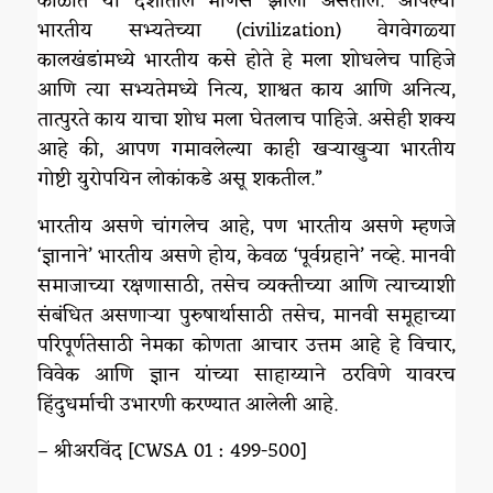
काळात या देशातील माणसे झाली असतील. आपल्या
भारतीय सभ्यतेच्या (civilization) वेगवेगळ्या
कालखंडांमध्ये भारतीय कसे होते हे मला शोधलेच पाहिजे
आणि त्या सभ्यतेमध्ये नित्य, शाश्वत काय आणि अनित्य,
तात्पुरते काय याचा शोध मला घेतलाच पाहिजे. असेही शक्य
आहे की, आपण गमावलेल्या काही खऱ्याखुऱ्या भारतीय
गोष्टी युरोपयिन लोकांकडे असू शकतील.”
भारतीय असणे चांगलेच आहे, पण भारतीय असणे म्हणजे
‘ज्ञानाने’ भारतीय असणे होय, केवळ ‘पूर्वग्रहाने’ नव्हे. मानवी
समाजाच्या रक्षणासाठी, तसेच व्यक्तीच्या आणि त्याच्याशी
संबंधित असणाऱ्या पुरुषार्थासाठी तसेच, मानवी समूहाच्या
परिपूर्णतेसाठी नेमका कोणता आचार उत्तम आहे हे विचार,
विवेक आणि ज्ञान यांच्या साहाय्याने ठरविणे यावरच
हिंदुधर्माची उभारणी करण्यात आलेली आहे.
– श्रीअरविंद [CWSA 01 : 499-500]