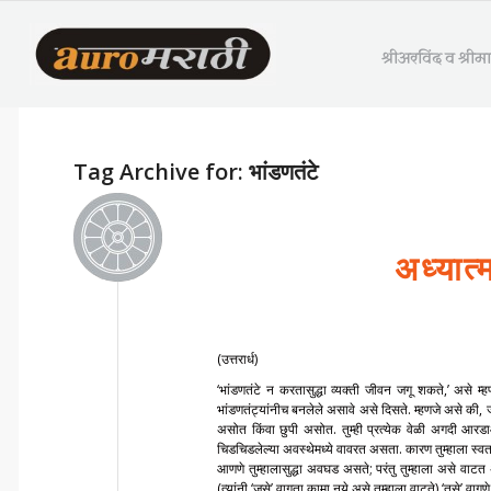
श्रीअरविंद व श्री
Tag Archive for:
भांडणतंटे
अध्यात्
(उत्तरार्ध)
‘भांडणतंटे न करतासुद्धा व्यक्ती जीवन जगू शकते,’ असे
भांडणतंट्यांनीच बनलेले असावे असे दिसते. म्हणजे असे की, 
असोत किंवा छुपी असोत. तुम्ही प्रत्येक वेळी अगदी आर
चिडचिडलेल्या अवस्थेमध्ये वावरत असता. कारण तुम्हाला स्वतःमध
आणणे तुम्हालासुद्धा अवघड असते; परंतु तुम्हाला असे वाटत
(त्यांनी ‘जसे’ वागता कामा नये असे तुम्हाला वाटते) ‘तसे‌’ वागणे