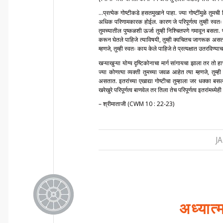
…प्रत्येक गोष्टीकडे हसतमुखाने पाहा. ज्या गोष्टींमुळे तुमच
अधिक परिणामकारक होईल. कारण जे परिपूर्णत्व तुम्ही स्वतः प्
तुमच्यातील पुष्कळशी ऊर्जा तुम्ही निश्चितपणे गमावून बसता. परि
करून घेतले पाहिजे त्याविषयी, तुम्ही क्वचितच जागरूक असता
म्हणजे, तुम्ही स्वतः काय केले पाहिजे ते प्रत्यक्षात उतरवि
खऱ्याखुऱ्या योग्य दृष्टिकोनाचा मार्ग सांगायचा झाला तर 
ज्या कोणत्या व्यक्ती तुमच्या जवळ आहेत त्या म्हणजे, तुम्ह
असतात. इतरांच्या एखाद्या गोष्टीचा तुम्हाला जर धक्का बसला
खरेखुरे परिपूर्णत्व बाणवेल तर तिला तेच परिपूर्णत्व इतरांमध्य
– श्रीमाताजी (CWM 10 : 22-23)
J
अध्यात्