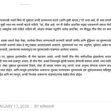
टण्यासारखी नसते किंवा ती तुम्हाला अगदी हास्यास्पद वाटते (आणि तुम्ही म्हणता,) “तो असा आहे, तो तसा वागतो
ुम्ही स्वतःच्या मनाशी म्हटले पाहिजे, “बरं, ठीक आहे, पण मी देखील कदाचित माझ्या नकळतपणे तशाच गोष्ट
लक्षपूर्वक असे पाहिले पाहिजे की, थोड्या वेगळ्या पद्धतीने असेल कदाचित, पण मीसुद्धा तीच गोष्ट तर कर
ण्याचा धक्का बसतो तेव्हा तेव्हा, उपरोक्त विचार करण्यासाठी लागणारी चांगली जाणीव आणि बुद्धिमत्ता जर तुमच्यापा
रांशी असणारे संबंध हे जणू एखाद्या आरशाप्रमाणे असतात. तुमच्यामध्ये ज्या ज्या अपूर्णता, दुर्बलता आहेत त्य
यासाठी, (आरशाच्या माध्यमातून) त्या तुमच्यासमोर मांडण्यात आलेल्या असतात.
 तर, तुम्हाला इतरांमधील जी गोष्ट खटकत असते, अगदी नेमकी तीच गोष्ट कमीअधिक झाकलेल्या रूपात
्ही स्वतःमध्ये बाळगून असता. ही तीच गोष्ट असते जिच्यामुळे तुमची फसगत होण्याची शक्यता असते. स्वतःमधी
ेव्हा तुम्हाला दुसऱ्यामध्ये दिसते, तेव्हा ती एकदम भयंकर वाटू लागते. याचा अनुभव घेण्याचा प्रयत्न करा
मदत होईल. आणि त्यामुळे इतरांबरोबर असणाऱ्या तुमच्या नात्याबाबत तुमच्यामध्ये एक सूर्यप्रकाशवत्‌‍ सहिष्णुत
ल आणि मग त्यातून, अगदी निरर्थक असणाऱ्या भांडणतंट्यांचा देखील शेवट होईल.
/
ANUARY 17, 2026
BY
श्रीमाताजी