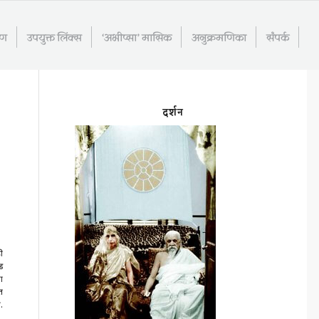
रण
उपयुक्त लिंक्स
‘अभीप्सा’ मासिक
अनुक्रमणिका
संपर्क
दर्शन
ी
ड
ा
ात
.