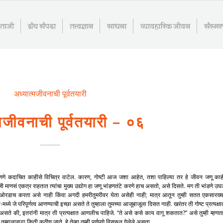
माताजी
ग्रंथ संपदा
तत्त्वज्ञान
साधना
व्यावहारिक जीवन
संस्म
अध्यात्मजीवनाची पूर्वतयारी
मजीवनाची पूर्वतयारी – ०६
 म्हणणे कदाचित काहीसे विचित्र वाटेल. कारण, गोष्टी आज जशा आहेत, तशा पाहिल्या तर हे जीवन जणू काह
जी माणसं एकत्र राहतात त्यांचा मुख्य उद्योग हा जणू भांडणतंटे करणे हाच असतो, असे दिसते. मग ती भांडणे उघ
डाओरडाच करता असे नाही किंवा अगदी हमरीतुमरीवर येता असेही नाही; मात्र आतून तुम्ही सतत एकसारख्य
्ये जे परिपूर्णत्व आणण्याची इच्छा असते ते तुम्हाला तुमच्या आजूबाजूला दिसत नाही. खरंतर ती गोष्ट प्रत्यक्ष
 असते की, इतरांनी मात्र ती प्रत्यक्षात आणलीच पाहिजे. “ते असे कसे काय वागू शकतात?” असे तुम्ही म्हणता
 तुम्हालासुद्धा किती कठीण जाते, हे तेव्हा तुम्ही पूर्णपणे विसरून गेलेले असता.