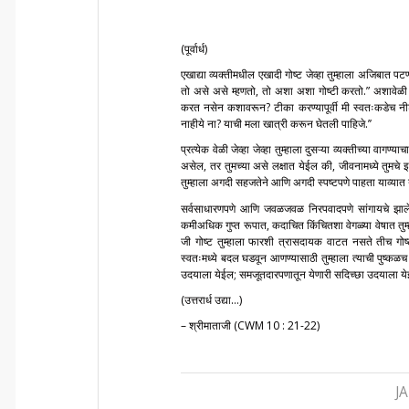
(पूर्वार्ध)
एखाद्या व्यक्तीमधील एखादी गोष्ट जेव्हा तुम्हाला अजिबात प
तो असे असे म्हणतो, तो अशा अशा गोष्टी करतो.” अशावेळी त
करत नसेन कशावरून? टीका करण्यापूर्वी मी स्वतःकडेच नीट 
नाहीये ना? याची मला खात्री करून घेतली पाहिजे.’’
प्रत्येक वेळी जेव्हा जेव्हा तुम्हाला दुसऱ्या व्यक्तीच्या वाग
असेल, तर तुमच्या असे लक्षात येईल की, जीवनामध्ये तुमचे इत
तुम्हाला अगदी सहजतेने आणि अगदी स्पष्टपणे पाहता याव्यात 
सर्वसाधारणपणे आणि जवळजवळ निरपवादपणे सांगायचे झाले
कमीअधिक गुप्त रूपात, कदाचित किंचितशा वेगळ्या वेषात तुम
जी गोष्ट तुम्हाला फारशी त्रासदायक वाटत नसते तीच गोष्ट ज
स्वतःमध्ये बदल घडवून आणण्यासाठी तुम्हाला त्याची पुष्कळच 
उदयाला येईल; समजूतदारपणातून येणारी सदिच्छा उदयाला येई
(उत्तरार्ध उद्या…)
– श्रीमाताजी (CWM 10 : 21-22)
J