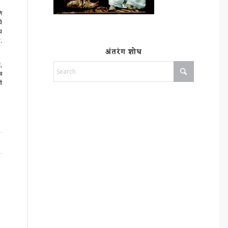
ि
े
्य
.
अंतरंग शोध
,
च
ी