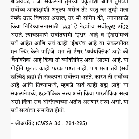
श्रीअरविंद : जी संकल्पना तुमच्या प्रकृतीशी आणि तुमच्या
सर्वोच्च आकांक्षांशी अनुरूप असेल ती! परंतु जर तुम्ही मला
नेमके उत्तर विचारत असाल, तर मी सांगेन की, ध्यानासाठी
किंवा निदिध्यासनासाठी ‘ब्रह्म’ हे नेहमीच सर्वोत्कृष्ट उद्दिष्ट
असते. त्याचप्रमाणे सर्वांतर्यामी ‘ईश्वर’ आहे व ‘ईश्वरा’मध्ये
सर्व आहेत आणि सर्व काही ‘ईश्वर’च आहे या संकल्पनेवर
मन स्थिर केले पाहिजे. मग तो ईश्वर ‘अवैयक्तिक’ आहे की
‘वैयक्तिक’ आहे किंवा तो व्यक्तिनिष्ठ असा ‘आत्मा’ आहे, या
गोष्टीने मूलतः काही फरक पडत नाही. पण मला तरी (सर्वं
खल्विदं ब्रह्म) ही संकल्पना सर्वोत्तम वाटते. कारण ती सर्वोच्च
आहे आणि तिच्यामध्ये, म्हणजे ‘सर्व काही ब्रह्म आहे’ या
संकल्पनेमध्ये, इहलौकिक सत्य असो किंवा पारलौकिक सत्य
असो किंवा सर्व अस्तित्वाच्या अतीत असणारे सत्य असो, या
सर्व सत्यांचा समावेश होतो.
– श्रीअरविंद (CWSA 36 : 294-295)