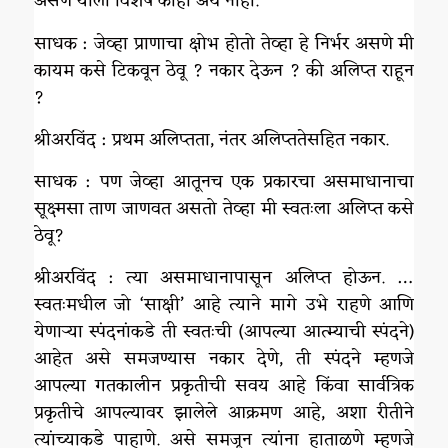
असणे याला विशेष काही अर्थ नाही.
साधक : जेव्हा प्राणाचा क्षोभ होतो तेव्हा हे निर्भर असणे मी
कायम कसे टिकवून ठेवू ? नकार देऊन ? की अलिप्त राहून
?
श्रीअरविंद : प्रथम अलिप्तता, नंतर अलिप्ततेसहित नकार.
साधक : पण जेव्हा आतूनच एक प्रकारचा असमाधानाचा
सूक्ष्मसा ताण जाणवत असतो तेव्हा मी स्वतःला अलिप्त कसे
ठेवू?
श्रीअरविंद : त्या असमाधानापासून अलिप्त होऊन. …
स्वतःमधील जो ‘साक्षी’ आहे त्याने मागे उभे राहणे आणि
येणाऱ्या स्पंदनांकडे ती स्वतःची (आपल्या आत्म्याची स्पंदने)
आहेत असे समजण्यास नकार देणे, ती स्पंदने म्हणजे
आपल्या गतकालीन प्रकृतीची सवय आहे किंवा सार्वत्रिक
प्रकृतीचे आपल्यावर झालेले आक्रमण आहे, अशा रीतीने
त्यांच्याकडे पाहाणे. असे समजून त्यांना हाताळणे म्हणजे