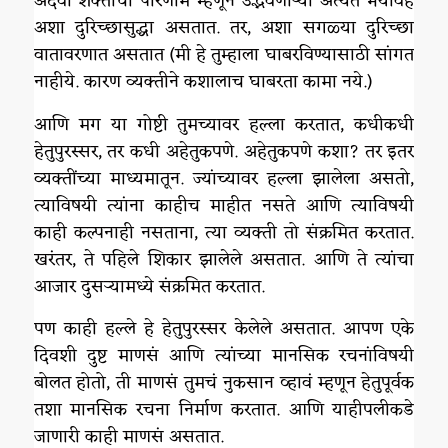
अदैवी शक्तींचा परिणाम म्हणून उद्भवणाऱ्या अत्यंत भयावह
अशा दुरिच्छासुद्धा असतात. तर, अशा सगळ्या दुरिच्छा
वातावरणात असतात (मी हे तुम्हाला घाबरविण्यासाठी सांगत
नाहीये. कारण व्यक्तीने कशालाच घाबरता कामा नये.)
आणि मग या गोष्टी तुमच्यावर हल्ला करतात, कधीकधी
हेतुपुरस्सर, तर कधी अहेतुकपणे. अहेतुकपणे कशा? तर इतर
व्यक्तींच्या माध्यमातून. ज्यांच्यावर हल्ला झालेला असतो,
त्याविषयी त्यांना काहीच माहीत नसते आणि त्याविषयी
काही कल्पनाही नसताना, त्या व्यक्ती तो संक्रमित करतात.
खरंतर, ते पहिले शिकार झालेले असतात. आणि ते त्यांचा
आजार दुसऱ्यामध्ये संक्रमित करतात.
पण काही हल्ले हे हेतुपुरस्सर केलेले असतात. आपण एके
दिवशी दुष्ट माणसं आणि त्यांच्या मानसिक रचनांविषयी
बोलत होतो, ती माणसं तुमचं नुकसान व्हावं म्हणून हेतुपूर्वक
तशा मानसिक रचना निर्माण करतात. आणि याहीपलीकडे
जाणारी काही माणसं असतात.