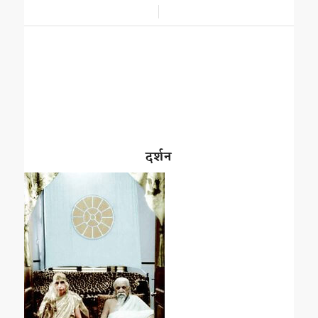
/
दर्शन