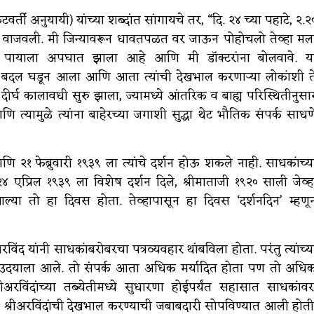
िकटवर्ती अनुयायी) यांच्या शब्दांत सांगायचे तर, “दि. २४ च्या पहाटे, २.२
ी बेल वाजवली. मी जिन्यावरून धावतपळत वर जाऊन पोहोचलो तेव्हा मल
च्या पायाला अपघात झाला आहे आणि मी डॉक्टरांना बोलवावे. य
्ये बदल घडून आला आणि आता त्यांची देखभाल करणाऱ्या लोकांशी त
एक दीर्घ कालावधी सुरु झाला, ज्यामध्ये आंतरिक व बाह्य परिस्थितीनुसा
ामुळे त्यांना बाहेरच्या जगाशी सुद्धा थेट भौतिक संपर्क साधण
णि २१ फेब्रुवारी १९३९ ला त्यांचे दर्शन होऊ शकले नाही. साधकांच्य
 २४ एप्रिल १९३९ ला विशेष दर्शन दिले, श्रीमाताजी १९२० साली जेव्ह
आल्या तो हा दिवस होता. तेव्हापासून हा दिवस ‘दर्शनदिन’ म्हणू
ंद यांनी साधकांबरोबरचा पत्रव्यवहार थांबविला होता. परंतु त्यांच्य
प उदयाला आले. तो संपर्क आता अधिक मर्यादित होता पण तो अधि
रविंदांच्या तब्येतीमध्ये सुधारणा होईपर्यंत सहासात साधकांवर
ती) श्रीअरविंदांची देखभाल करण्याची जबाबदारी सोपविण्यात आली होती