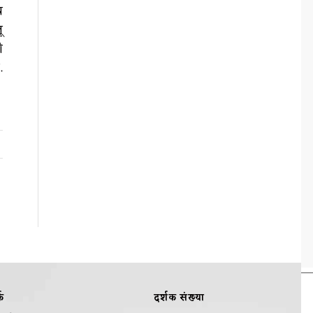
च
ू
ी
.
क
दर्शक संख्या