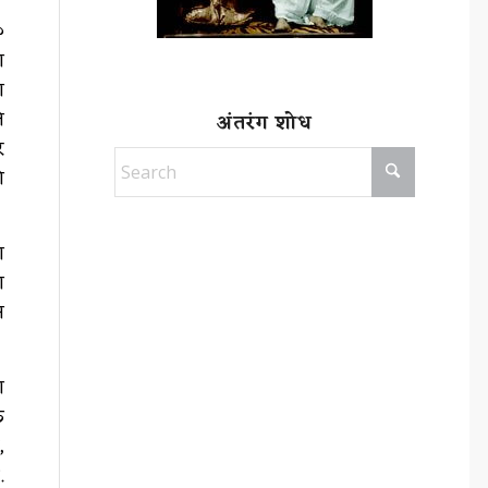
०
ा
ा
े
अंतरंग शोध
र
े
ा
ा
न
ा
क
,
.