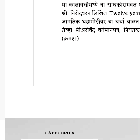
या कालावधीमध्ये या साधकांसमवेत श्
श्री. निरोदबरन लिखित ‘Twelve year
जागतिक घडामोडींवर या चर्चा चालत अ
तेव्हा श्रीअरविंद वर्तमानपत्र, नि
(क्रमश:)
CATEGORIES