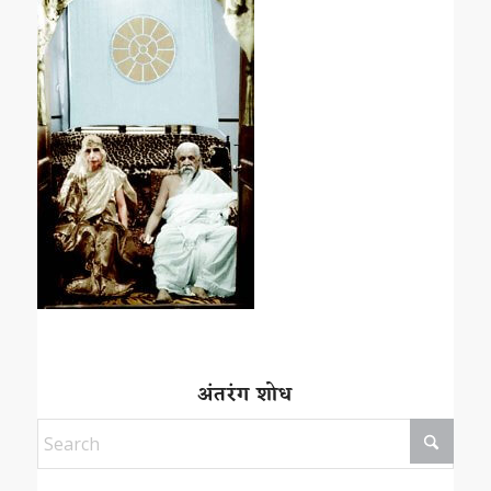
अंतरंग शोध