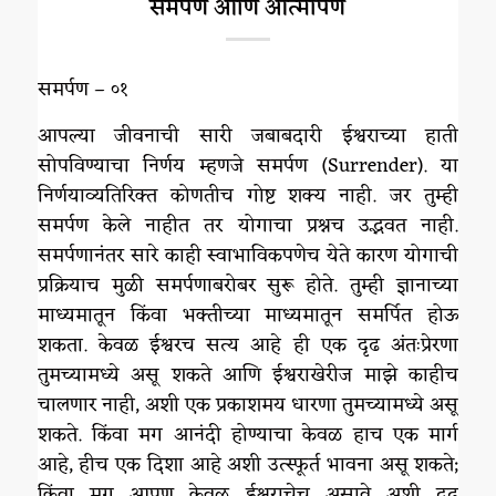
समर्पण आणि आत्मार्पण
समर्पण – ०१
आपल्या जीवनाची सारी जबाबदारी ईश्वराच्या हाती
सोपविण्याचा निर्णय म्हणजे समर्पण (Surrender). या
निर्णयाव्यतिरिक्त कोणतीच गोष्ट शक्य नाही. जर तुम्ही
समर्पण केले नाहीत तर योगाचा प्रश्नच उद्भवत नाही.
समर्पणानंतर सारे काही स्वाभाविकपणेच येते कारण योगाची
प्रक्रियाच मुळी समर्पणाबरोबर सुरू होते. तुम्ही ज्ञानाच्या
माध्यमातून किंवा भक्तीच्या माध्यमातून समर्पित होऊ
शकता. केवळ ईश्वरच सत्य आहे ही एक दृढ अंतःप्रेरणा
तुमच्यामध्ये असू शकते आणि ईश्वराखेरीज माझे काहीच
चालणार नाही, अशी एक प्रकाशमय धारणा तुमच्यामध्ये असू
शकते. किंवा मग आनंदी होण्याचा केवळ हाच एक मार्ग
आहे, हीच एक दिशा आहे अशी उत्स्फूर्त भावना असू शकते;
किंवा मग आपण केवळ ईश्वराचेच असावे अशी दृढ