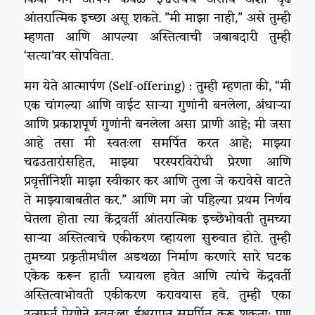
आंतरात्मिक इच्छा असू शकते. ”मी माझा नाही,” असे तुम्ही
म्हणता आणि आपल्या अस्तित्वाची जबाबदारी तुम्ही
‘सत्या’वर सोपविता.
मग येते आत्मार्पण (Self-offering) : तुम्ही म्हणता की, “मी
एक चांगल्या आणि वाईट साऱ्या गुणांनी बनलेला, अंधाऱ्या
आणि प्रकाशपूर्ण गुणांनी बनलेला असा प्राणी आहे; मी जसा
आहे तसा मी स्वतःला समर्पित करत आहे; माझ्या
चढउतारांसहित, माझ्या परस्परविरोधी प्रेरणा आणि
प्रवृत्तींनिशी माझा स्वीकार कर आणि तुला जे करावेसे वाटते
ते माझ्याबाबतीत कर.” आणि मग जो पहिल्या प्रथम निर्णय
घेतला होता त्या केंद्रवर्ती आंतरात्मिक इच्छेभोवती तुमच्या
साऱ्या अस्तित्वाचे एकीकरण व्हायला सुरुवात होते. तुम्ही
तुमच्या प्रकृतीमधील अडथळा निर्माण करणारे सारे घटक
एकेक करून हाती घ्यायला हवेत आणि त्यांचे केंद्रवर्ती
अस्तित्वाभोवती एकीकरण करावयास हवे. तुम्ही एका
उत्स्फूर्त प्रेरणेने स्वतःला ईश्वराप्रत समर्पित करू शकता; पण