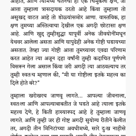
आहोत, आणि त्यामध्ये चेतनेचा हा एक चिमुकला क्षण, जो
आत्ता तुम्हाला त्रासदायक ठरतो आहे किंवा तुम्हाला तो
असुखद वाटत आहे तो डोळ्यांसमोर आणा. वास्तविक, हा
क्षण तुमच्या अस्तित्वाचा देखील एक अगदी छोटासा क्षण
आहे. आणि खुद्द तुम्हीसुद्धा यापूर्वी अनेक जीवयोनींमधून
येथवर आलेला असता आणि यापुढेही अनेक गोष्टी घडायच्या
असतात. तेव्हा ज्या गोष्टी आत्ता तुमच्यावर एवढा परिणाम
करत आहेत त्या अजून दहा वर्षांनी तुम्ही कदाचित पूर्णपणे
विसरून गेला असाल किंवा जरी अगदी त्या आठवल्याच तर
तुम्ही स्वतःच म्हणाल की, “मी या गोष्टीला इतके महत्त्व का
दिले होते बरे?”
तुम्हाला खरोखरच जाणवू लागते… आपल्या जीवनाला,
स्वतःला आणि आपल्याबाबतीत जे घडते आहे त्याला इतके
महत्त्व देणे, हे किती हास्यास्पद आहे हे तुम्हाला जाणवू
लागते. आणि तुम्ही जर ही गोष्ट अगदी सुयोग्य रीतीने केलीत
तर, अगदी तीन मिनिटांच्या अवधीमध्ये, सारे दुःख नाहीसे