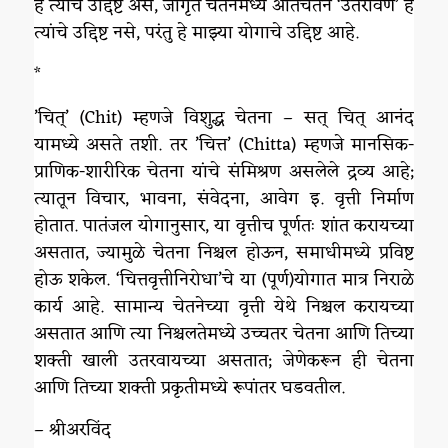
हे त्यांचे उद्दिष्ट असे, जागृत चेतनेमध्ये अतिचेतन ‘उतरविणे’ हे
त्यांचे उद्दिष्ट नसे, परंतु हे माझ्या योगाचे उद्दिष्ट आहे.
*
’चित्’ (Chit) म्हणजे विशुद्ध चेतना – सत् चित् आनंद
यामध्ये असते तशी. तर ’चित्त’ (Chitta) म्हणजे मानसिक-
प्राणिक-शारीरिक चेतना यांचे संमिश्रण असलेले द्रव्य आहे;
त्यातून विचार, भावना, संवेदना, आवेग इ. वृत्ती निर्माण
होतात. पातंजल योगानुसार, या वृत्तीच पूर्णतः शांत करायच्या
असतात, ज्यामुळे चेतना निश्चल होऊन, समाधीमध्ये प्रविष्ट
होऊ शकेल. ‘चित्तवृत्तीनिरोधा’चे या (पूर्ण)योगात मात्र निराळे
कार्य आहे. सामान्य चेतनेच्या वृत्ती येथे निश्चल करायच्या
असतात आणि त्या निश्चलतेमध्ये उच्चतर चेतना आणि तिच्या
शक्ती खाली उतरवायच्या असतात; जेणेकरून ही चेतना
आणि तिच्या शक्ती प्रकृतीमध्ये रूपांतर घडवतील.
– श्रीअरविंद