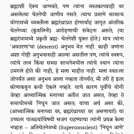
ब्रह्माशी ऐक्य जाणवते, पण त्यांना मस्तकाच्याही वर
असलेल्या चेतनेची जाणीव नसते. त्याच प्रमाणे सामान्य
योगामध्ये व्यक्तीला ब्रह्मरंध्राप्रत होणार्याह जागृत आंतरिक
चेतनेच्या (कुंडलिनी) आरोहणाची संवेदना असते; (या
ब्रह्मरंधामध्ये प्रकृती ब्रह्म- चेतनेशी युक्त होते.) मात्र त्यांना
‘अवतरणा’चा (descent) अनुभव येत नाही. काही जणांना
अशा गोष्टी अनुभवासही आल्या असतील पण, त्यांचे स्वरूप,
त्यांचे तत्त्व किंवा समग्र साधनेमधील त्यांचे स्थान त्यांना
उमगले होते की नाही, हे मला माहीत नाही. मला स्वतःला
जोपर्यंत असा अनुभव आला नव्हता तोपर्यंत, मी तरी हे इतर
कोणाकडून कधी ऐकले नव्हते. याचे कारण पूर्वीचे योगी
जेव्हा आध्यात्मिक मनाच्या अतीत जात असत, तेव्हा ते
समाधीमध्ये निघून जात असत; याचा अर्थ असा की,
(आध्यात्मिक मनाच्या वर, ब्रह्मरंध्राच्या वर असणार्याा) या
उच्चतर पातळ्यांविषयी सजग राहण्याचा त्यांनी प्रयत्न केला
नव्हता – अतिचेतनेमध्ये (Superconscient) ‘निघून जाणे’