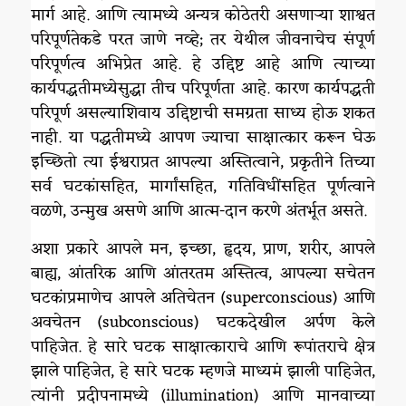
मार्ग आहे. आणि त्यामध्ये अन्यत्र कोठेतरी असणाऱ्या शाश्वत
परिपूर्णतेकडे परत जाणे नव्हे; तर येथील जीवनाचेच संपूर्ण
परिपूर्णत्व अभिप्रेत आहे. हे उद्दिष्ट आहे आणि त्याच्या
कार्यपद्धतीमध्येसुद्धा तीच परिपूर्णता आहे. कारण कार्यपद्धती
परिपूर्ण असल्याशिवाय उद्दिष्टाची समग्रता साध्य होऊ शकत
नाही. या पद्धतीमध्ये आपण ज्याचा साक्षात्कार करून घेऊ
इच्छितो त्या ईश्वराप्रत आपल्या अस्तित्वाने, प्रकृतीने तिच्या
सर्व घटकांसहित, मार्गांसहित, गतिविधींसहित पूर्णत्वाने
वळणे, उन्मुख असणे आणि आत्म-दान करणे अंतर्भूत असते.
अशा प्रकारे आपले मन, इच्छा, हृदय, प्राण, शरीर, आपले
बाह्य, आंतरिक आणि आंतरतम अस्तित्व, आपल्या सचेतन
घटकांप्रमाणेच आपले अतिचेतन (superconscious) आणि
अवचेतन (subconscious) घटकदेखील अर्पण केले
पाहिजेत. हे सारे घटक साक्षात्काराचे आणि रूपांतराचे क्षेत्र
झाले पाहिजेत, हे सारे घटक म्हणजे माध्यमं झाली पाहिजेत,
त्यांनी प्रदीपनामध्ये (illumination) आणि मानवाच्या