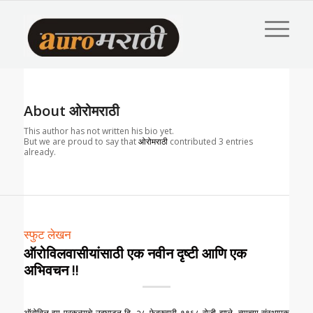
About
ओरोमराठी
This author has not written his bio yet.
But we are proud to say that
ओरोमराठी
contributed 3 entries
already.
स्फुट लेखन
ऑरोविलवासीयांसाठी एक नवीन दृष्टी आणि एक
अभिवचन !!
ऑरोविल ह्या प्रकल्पाचे उद्घाटन दि. २८ फेब्रुवारी १९६८ रोजी झाले. त्याच्या संस्थापक