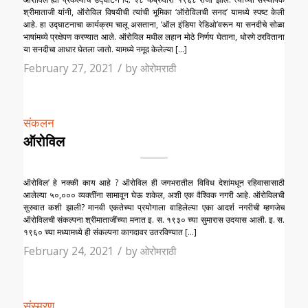
श्रीमाताजी यांनी, ऑरोविल विषयीची त्यांची भूमिका ‘ऑरोविलची सनद’ यामध्ये स्पष्ट केली
आहे. हा उद्घाटनाचा कार्यक्रम चालू असताना, ‘ऑल इंडिया रेडिओ’वरून या सनदीचे सोळा
भाषांमध्ये प्रक्षेपण करण्यात आले. ऑरोविल मधील लहान मोठे निर्णय घेताना, धोरणे ठरविताना
या सनदीचा आधार घेतला जातो. यामध्ये नमूद केलेल्या […]
/
February 27, 2021
by
ओरोमराठी
संकलन
ऑरोविल
ऑरोविल’ हे नक्की काय आहे ? ऑरोविल ही जगभरातील विविध देशांमधून रहिवासासाठी
आलेल्या ५०,००० व्यक्तींना सामावून घेऊ शकेल, अशी एक वैश्विक नगरी आहे. ऑरोविलची
सुरुवात कशी झाली? मानवी एकतेच्या प्रयोगाला वाहिलेल्या एका आदर्श नगरीची म्हणजेच
ऑरोविलची संकल्पना श्रीमाताजींच्या मनात इ. स. १९३० च्या सुमारास उदयास आली. इ. स.
१९६० च्या मध्यामध्ये ही संकल्पना कागदावर उतरविण्यात […]
/
February 24, 2021
by
ओरोमराठी
संस्मरण