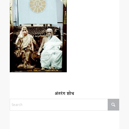
अंतरंग शोध