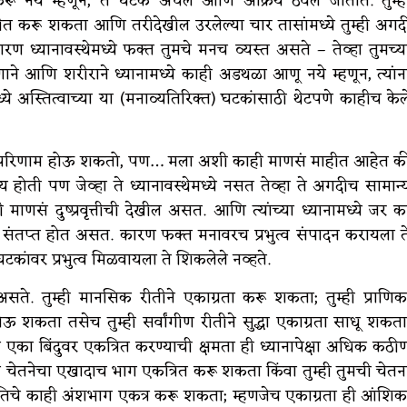
न करू नये म्हणून, ते घटक अचल आणि अक्रिय ठेवले जातात. तुम्ह
ीत करू शकता आणि तरीदेखील उरलेल्या चार तासांमध्ये तुम्ही अगद
ण ध्यानावस्थेमध्ये फक्त तुमचे मनच व्यस्त असते – तेव्हा तुमच्य
्राणाने आणि शरीराने ध्यानामध्ये काही अडथळा आणू नये म्हणून, त्यांन
्ये अस्तित्वाच्या या (मनाव्यतिरिक्त) घटकांसाठी थेटपणे काहीच केल
काही परिणाम होऊ शकतो, पण… मला अशी काही माणसं माहीत आहेत क
ीय होती पण जेव्हा ते ध्यानावस्थेमध्ये नसत तेव्हा ते अगदीच सामान्
ं दुष्प्रवृत्तीची देखील असत. आणि त्यांच्या ध्यानामध्ये जर क
तप्त होत असत. कारण फक्त मनावरच प्रभुत्व संपादन करायला त
 घटकांवर प्रभुत्व मिळवायला ते शिकलेले नव्हते.
सते. तुम्ही मानसिक रीतीने एकाग्रता करू शकता; तुम्ही प्राणिक
ोऊ शकता तसेच तुम्ही सर्वांगीण रीतीने सुद्धा एकाग्रता साधू शकता
ना एका बिंदुवर एकत्रित करण्याची क्षमता ही ध्यानापेक्षा अधिक कठी
ंवा चेतनेचा एखादाच भाग एकत्रित करू शकता किंवा तुम्ही तुमची चेतन
तिचे काही अंशभाग एकत्र करू शकता; म्हणजेच एकाग्रता ही आंशिक