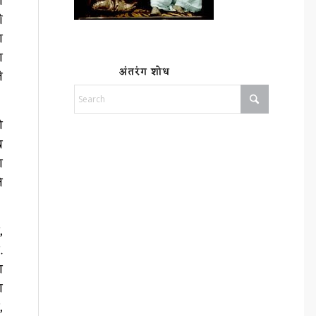
ी
ी
ा
ा
अंतरंग शोध
े
ी
य
ा
े
,
.
ण
ा
,