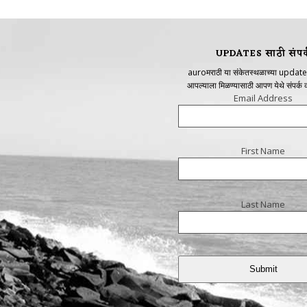
UPDATES साठी संपर्
auroमराठी या संकेतस्थळाच्या update
आपल्याला मिळण्यासाठी आपण येथे संपर्क
Email Address
First Name
Last Name
Submit