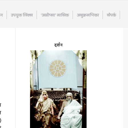
रण
उपयुक्त लिंक्स
‘अभीप्सा’ मासिक
अनुक्रमणिका
संपर्क
दर्शन
न
े
)