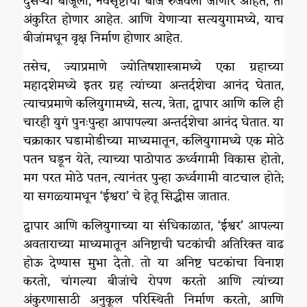
दुसऱ्या बाजूला, नवसृष्टीची बीजे रुजवली जाणार आहेत, ती
अंकुरित होणार आहेत. आणि येणाऱ्या सत्ययुगामध्ये, याच
बीजांमधून वृक्ष निर्माण होणार आहेत.
तसेच, ज्याप्रमाणे ज्योतिषशास्त्रामध्ये एका ग्रहाच्या
महादशेमध्ये इतर ग्रह त्यांच्या अन्तर्दशेचा आनंद घेतात,
त्याचप्रमाणे कलियुगामध्ये, सत्य, त्रेता, द्वापार आणि कलि ही
चारही युगं पुनःपुन्हा आपापल्या अन्तर्दशेचा आनंद घेतात. या
चक्राकार घडामोडीच्या माध्यमातून, कलियुगामध्ये एक मोठे
पतन घडून येते, त्याच्या पाठोपाठ ऊर्ध्वगामी विकास होतो,
मग परत मोठे पतन, त्यानंतर पुन्हा ऊर्ध्वगामी वाटचाल होते;
या सगळ्यामधून ‘ईश्वरा’ चे हेतू सिद्धीस जातात.
द्वापार आणि कलियुगाच्या या संधिकाळात, ‘ईश्वर’ आपल्या
अवताराच्या माध्यमातून अनिष्टाची घटकांची अतिरिक्त वाढ
होऊ देण्यास मुभा देतो. तो या अनिष्ट घटकांचा विनाश
करतो, चांगल्या बीजांचे रोपण करतो आणि त्यांच्या
अंकुरणासाठी अनुकूल परिस्थिती निर्माण करतो, आणि