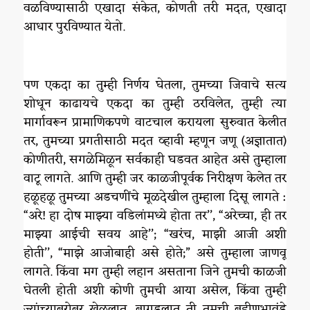
वळविण्यासाठी एखादा संकेत, कोणती तरी मदत, एखादा
आधार पुरविण्यात येतो.
पण एकदा का तुम्ही निर्णय घेतला, तुमच्या जिवाचे सत्य
शोधून काढायचे एकदा का तुम्ही ठरविलेत, तुम्ही त्या
मार्गावरून प्रामाणिकपणे वाटचाल करायला सुरुवात केलीत
तर, तुमच्या प्रगतीसाठी मदत व्हावी म्हणून जणू (अज्ञातात)
कोणीतरी, सगळेमिळून सर्वकाही घडवत आहेत असे तुम्हाला
वाटू लागते. आणि तुम्ही जर काळजीपूर्वक निरीक्षण केलेत तर
हळूहळू तुमच्या अडचणींचे मूळदेखील तुम्हाला दिसू लागते :
“अरे! हा दोष माझ्या वडिलांमध्ये होता तर’’, “अरेच्चा, ही तर
माझ्या आईची सवय आहे’’; “खरंच, माझी आजी अशी
होती’’, “माझे आजोबाही असे होते;” असे तुम्हाला जाणवू
लागते. किंवा मग तुम्ही लहान असताना जिने तुमची काळजी
घेतली होती अशी कोणी तुमची आया असेल, किंवा तुम्ही
ज्यांच्याबरोबर खेळलात, बागडलात ती तुमची बहीणभावंडे