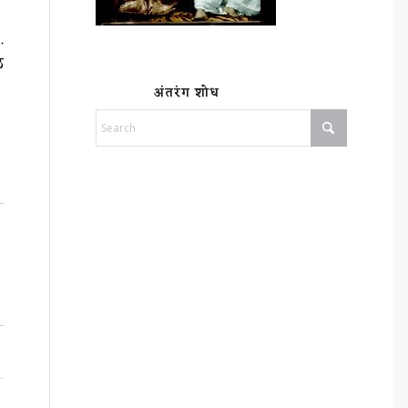
.
ळ
अंतरंग शोध