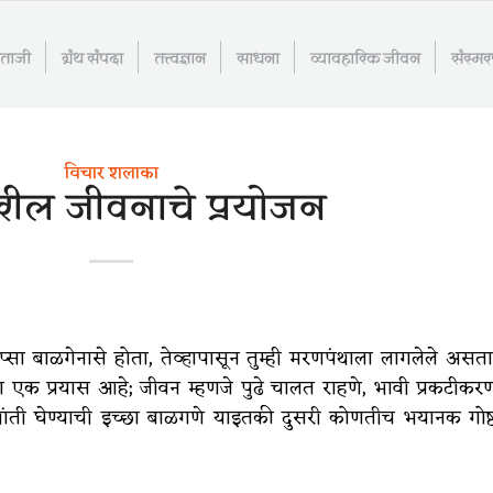
माताजी
ग्रंथ संपदा
तत्त्वज्ञान
साधना
व्यावहारिक जीवन
संस्म
विचार शलाका
वरील जीवनाचे प्रयोजन
ीप्सा बाळगेनासे होता, तेव्हापासून तुम्ही मरणपंथाला लागलेले असता
एक प्रयास आहे; जीवन म्हणजे पुढे चालत राहणे, भावी प्रकटीकर
िश्रांती घेण्याची इच्छा बाळगणे याइतकी दुसरी कोणतीच भयानक गोष्