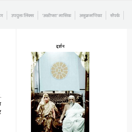
रण
उपयुक्त लिंक्स
‘अभीप्सा’ मासिक
अनुक्रमणिका
संपर्क
दर्शन
.
ण
ट