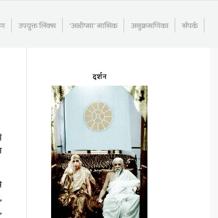
रण
उपयुक्त लिंक्स
‘अभीप्सा’ मासिक
अनुक्रमणिका
संपर्क
दर्शन
ी
ा
े
,
,