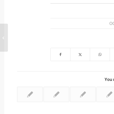
OC
विचार शलाका – १३
You 