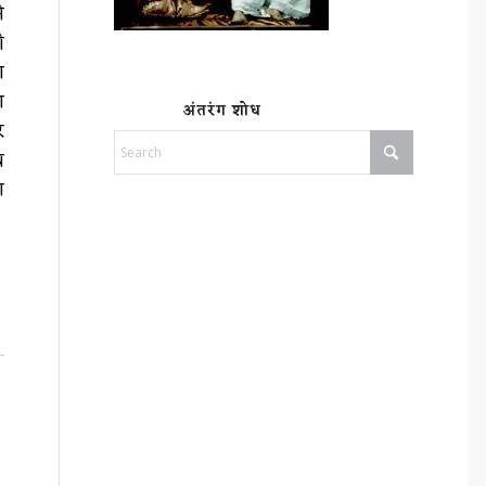
े
ी
ा
ण
अंतरंग शोध
र
ध
ा