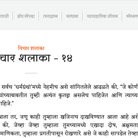
माताजी
ग्रंथ संपदा
तत्त्वज्ञान
साधना
व्यावहारिक जीवन
संस्म
विचार शलाका
िचार शलाका – १४
र्वच ‘धर्मग्रंथां’मध्ये नेहमीच असे सांगितलेले आढळते की, “जे कोण
्यांच्याबाबतीत तुम्ही अत्यंत कृतज्ञ असलेच पाहिजेत आणि त्याच्य
ाहिजे.”
 आला तर, जणू काही तुम्हाला खजिनाच दाखविण्यात आला आहे अस
, जेव्हा जेव्हा तुम्हाला तुमच्यामध्ये एखादा दोष, अक्षमता
माणिकता, तुम्हाला प्रगतीपासून रोखणारे असे जे काही सापडेल तेव्हा