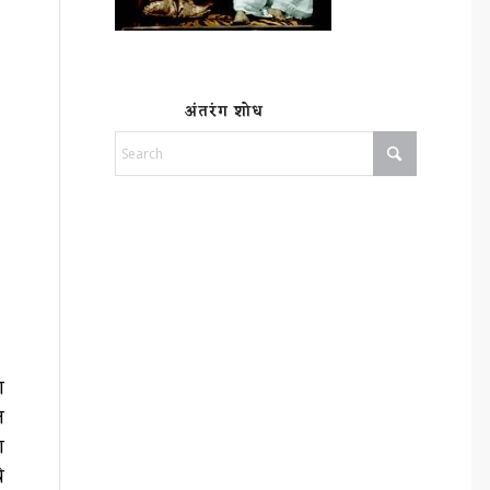
अंतरंग शोध
ि
त
ा
े