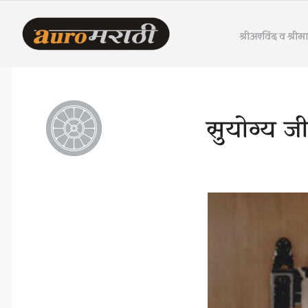
श्रीअरविंद व श्री
सुयोग्य ज