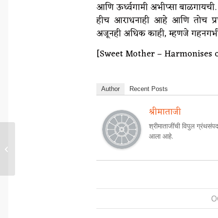
आणि ऊर्ध्वगामी अभीप्सा बाळगायची. या
हीच आराधनाही आहे आणि तोच प्रणामही
अजूनही अधिक काही, म्हणजे गहनगभीर
[Sweet Mother – Harmonises of 
Author
Recent Posts
श्रीमाताजी
श्रीमाताजींची विपुल ग्रंथसंपद
आला आहे.
सुयोग्य जीवनासाठी मार्गदर्शन...
O