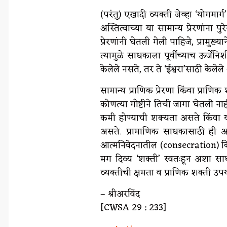
(परंतु) एखादी व्यक्ती जेव्हा ‘योगमार्
अस्तित्वाच्या या सामान्य प्रेरणांना
प्रेरणांनी घेतली गेली पाहिजे, प्रामुख
त्यामुळे साधकाला पूर्वीच्याच ऊर्जे
केलेले नसते, तर ते ‘ईश्वरा’साठी केलेल
सामान्य प्राणिक प्रेरणा किंवा प्रा
कोणत्या गोष्टीने तिची जागा घेतली ना
कमी होण्याची शक्यता असते किंवा य
असते. प्रामाणिक साधकासाठी ही अड
आत्मनिवेदनातील (consecration) किंव
मग दिव्य ‘शक्ती’ स्वतःहून अशा साध
व्यक्तीची क्षमता व प्राणिक शक्ती 
– श्रीअरविंद
[CWSA 29 : 233]