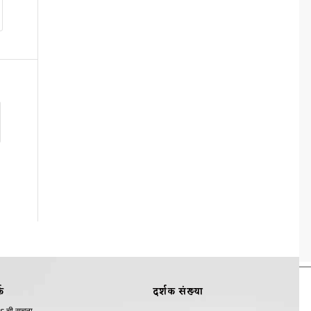
क
दर्शक संख्या
s ची सूचना