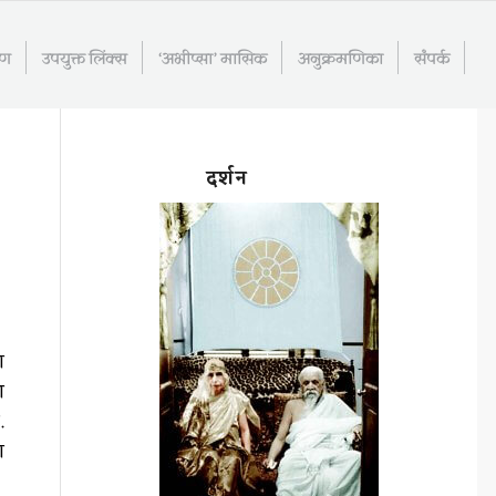
रण
उपयुक्त लिंक्स
‘अभीप्सा’ मासिक
अनुक्रमणिका
संपर्क
दर्शन
ा
ि
.
ा