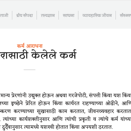
माताजी
ग्रंथ संपदा
तत्त्वज्ञान
साधना
व्यावहारिक जीवन
संस्म
कर्म आराधना
रासाठी केलेले कर्म
ान्य प्रेरणांनी उद्युक्त होऊन अथवा गरजेपोटी, संपत्ती किंवा यश किंव
द्दलच्या इच्छेने प्रेरित होऊन किंवा कार्यरत राहण्याच्या ओढीने, आण
आविष्करण करण्याच्या सुखासाठी काम करतात, जीवनव्यवहार करतात
 त्यांच्या कार्यशक्तीनुसार आणि त्यांची प्रकृती व त्यांचे कर्म यांच्य
 दुर्दैवानुसार त्यामध्ये यशस्वी होतात किंवा अपयशी ठरतात.