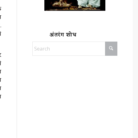
क
ा
.
ी
अंतरंग शोध
र
ी
ा
ा
ा
ा