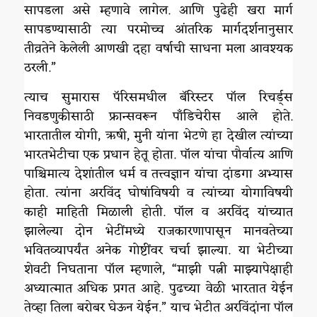
सापडला असे म्हणावे लागेल. आणि पुढेही खरा मार्ग
सापडण्यासाठी त्या परमोच्च आंतरिक मार्गदर्शनानुसार
तीव्रतेने केलेली आणखी दहा वर्षाची साधना मला आवश्यक
ठरली.”
त्याच सुमारास पॅरिसमधील बॅरिस्टर पॉल रिचर्ड्स
निवडणुकीसाठी फ्रान्सवरून पाँडिचेरीस आले होते.
भारतातील योगी, ऋषी, मुनी यांना भेटणे हा देखील त्यांच्या
भारतभेटीचा एक प्रधान हेतू होता. पॉल यांचा पौर्वात्य आणि
पाश्चिमात्य देशांतील धर्म व तत्त्वज्ञान यांचा दांडगा अभ्यास
होता. त्यांना अरविंद घोषांविषयी व त्यांच्या योगाविषयी
काही माहिती मिळाली होती. पॉल व अरविंद यांच्यात
झालेल्या दोन भेटींमध्ये राजकारणापासून मानवतेच्या
भवितव्यापर्यंत अनेक गोष्टींवर चर्चा झाल्या. या भेटीच्या
शेवटी निघताना पॉल म्हणाले, “माझी पत्नी माझ्यापेक्षाही
अध्यात्मात अधिक प्रगत आहे. पुढच्या वेळी भारतात येईन
तेव्हा तिला बरोबर घेऊन येईन.” याच भेटीत अरविंदांना पॉल