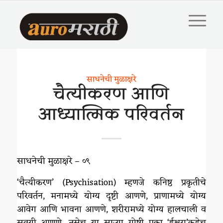
साधनेची मुळाक्षरे
चैत्यीकरण आणि
आध्यात्मिक परिवर्तन
साधनेची मुळाक्षरे – ०९
‘चैत्यीकरण’ (Psychisation) म्हणजे कनिष्ठ प्रकृतीचे
परिवर्तन, मनामध्ये योग्य दृष्टी आणणे, प्राणामध्ये योग्य
आवेग आणि भावना आणणे, शरीरामध्ये योग्य हालचाली व
सवयी आणणे. तसेच या साऱ्या गोष्टी एका ‘ईश्वरा’कडेच