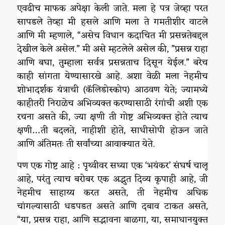
एवढीच माफक अपेक्षा केली जाते. मला हे पत्र जेव्हा परत
सापडले तेव्हा मी हसले आणि मला ते गमतीशीर वाटले
आणि मी म्हणाले, “असेच विधान कदाचित मी प्रसन्नतेबद्दल
देखील केले असेल.” मी असे म्हटलेले असेल की, ”प्रसन्न राहा
आणि बघा, तुम्हाला सर्वत्र प्रसन्नताच दिसून येईल.” बरेच
काही सांगता येण्यासारखे आहे. अशा वेळी मला नेहमीच
शोभादर्शक यंत्राची (कॅलिडोस्कोप) आठवण येते; ज्यामध्ये
काहीतरी निराळेच अभिव्यक्त करण्यासाठी रंगांची अशी एक
रचना असते की, ज्या क्षणी ती गोष्ट अभिव्यक्त होते त्याच
क्षणी…ती बदलते, नाहीशी होते, साधीसोपी होऊन जाते
आणि अंतिमतः ती सर्वांच्या आवाक्यात येते.
पण एक गोष्ट आहे : पृथ्वीवर सध्या एक ‘भयंकर’ संघर्ष चालू
आहे, परंतु त्याच बरोबर एक अद्भुत दिव्य कृपाही आहे, जी
नेहमीच साहाय्य करत असते, ती नेहमीच अधिक
चांगल्यासाठी धडपडत असते आणि दबाव टाकत असते,
“या, प्रसन्न राहा, आणि सद्भावना बाळगा, या, समाधानयुक्त