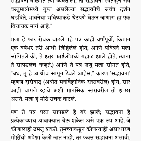
सद्भावना बाळगते त्या व्यक्तीला, ती सद्भावना स्वतःहून सर्व
वस्तुमात्रांमध्ये गुप्त असलेल्या सद्भावनेचे सर्वत्र दर्शन
घडविते. भावनेचा भविष्याकडे थेटपणे घेऊन जाणारा हा एक
विधायक मार्ग आहे.”
मला हे फार रोचक वाटले. (हे पत्र काही वर्षांपूर्वी, किमान
एक वर्षभर तरी आधी लिहिलेले होते, आणि पवित्रने मला
सांगितले की, ते इतर फाईलींमध्ये गहाळ झाले होते, त्यांना
ते सापडलेच नव्हते.) आणि ते पत्र जणू मला सांगत होते,
“बघ, तू हे आधीच सांगून ठेवले आहेस.” कारण ‘सद्भावना’
म्हणजे सुसंवाद (अर्थात मनोवैज्ञानिक स्तरावरील) होय, सारे
काही चांगले व्हावे अशी मानसिक स्तरावरील ती इच्छा
असते. मला हे मोठे रोचक वाटले.
पण ते पत्र परत सापडले हे बरे झाले; सद्भावना हे
प्रत्येकाच्याच आवाक्यात येऊ शकेल असे एक रूप आहे, जे
कोणालाही उमजू शकते. तुमच्याकडून कोणत्याही असाधारण
गोष्टींची अपेक्षा केली जात नाही, तर फक्त सद्भावना असावी,