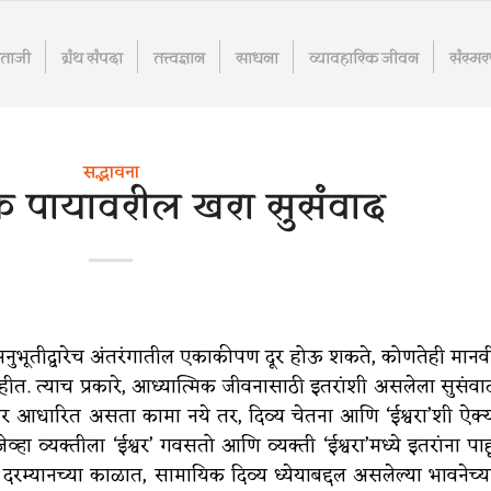
माताजी
ग्रंथ संपदा
तत्त्वज्ञान
साधना
व्यावहारिक जीवन
संस्म
सद्भावना
क पायावरील खरा सुसंवाद
अनुभूतीद्वारेच अंतरंगातील एकाकीपण दूर होऊ शकते, कोणतेही मानव
त. त्याच प्रकारे, आध्यात्मिक जीवनासाठी इतरांशी असलेला सुसंवा
 आधारित असता कामा नये तर, दिव्य चेतना आणि ‘ईश्वरा’शी ऐक्
हा व्यक्तीला ‘ईश्वर’ गवसतो आणि व्यक्ती ‘ईश्वरा’मध्ये इतरांना पाह
. दरम्यानच्या काळात, सामायिक दिव्य ध्येयाबद्दल असलेल्या भावनेच्य