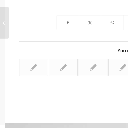
सद्भावनायुक्त दैनंदिन जीवन
You 