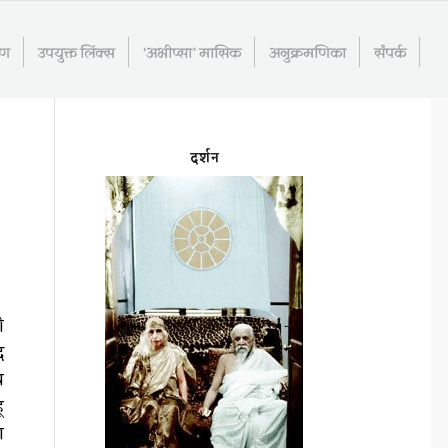
रण
उपयुक्त लिंक्स
‘अभीप्सा’ मासिक
अनुक्रमणिका
संपर्क
दर्शन
ी
द
य
ू
ा