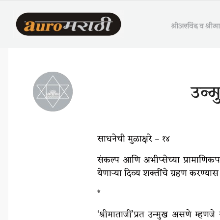
श्रीअरविंद व श्री
उन्
साधनेची मुळाक्षरे – १४
संकल्प आणि अभीप्सेच्या प्रामाणिकपणा
येणाऱ्या दिव्य शक्तींचे ग्रहण करण्या
*
‘श्रीमाताजीं’प्रत उन्मुख असणे म्हण