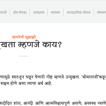
माताजी
ग्रंथ संपदा
तत्त्वज्ञान
साधना
व्यावहारिक जीवन
संस्म
साधनेची मुळाक्षरे
मुखता म्हणजे काय?
मुळे स्वतःहून घडून येणारी गोष्ट म्हणजे उन्मुखता. ‘श्रीमाताजीं’कडू
स सक्षम होणे असा त्याचा अर्थ आहे.
जे सदोदित शांत, आनंदी आणि आत्मविश्वासपूर्ण असणे; अस्वस्थ नसणे