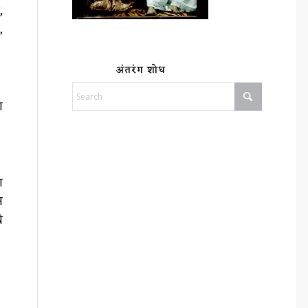
,
,
अंतरंग शोध
ा
ण
न
े