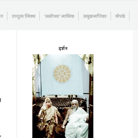
रण
उपयुक्त लिंक्स
‘अभीप्सा’ मासिक
अनुक्रमणिका
संपर्क
दर्शन
न
,