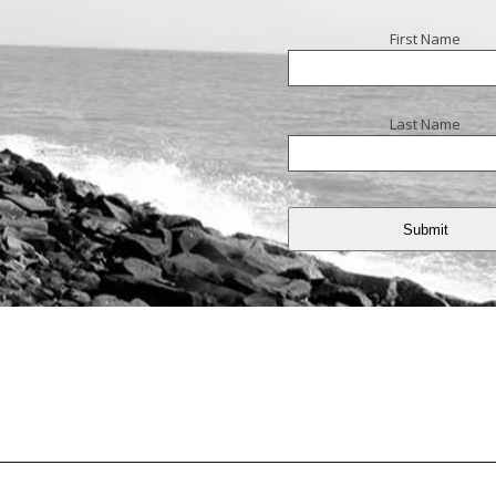
First Name
Last Name
Submit