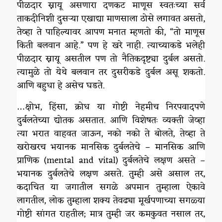
पीळदार स्नायू असणारा दणकट माणूस स्वतःच्या सर्व
ताकदीनिशी दुसऱ्या एखाद्या माणसाला ठोसे लगावत असतो,
तेव्हा ते पाहिल्यावर आपण मनात म्हणतो की, “तो माणूस
किती बलवान आहे.” पण हे खरे नाही. त्याच्याकडे भलेही
पीळदार स्नायू असतील पण तो नैतिकदृष्ट्या दुर्बल असतो.
त्यामुळे तो येथे बलवान तर दुसरीकडे दुर्बल असू शकतो.
आणि बहुधा हे असेच घडते.
…क्षोभ, हिंसा, क्रोध या गोष्टी नेहमीच निरपवादपणे
दुर्बलतेच्या द्योतक असतात. आणि विशेषतः व्यक्ती जेव्हा
त्या भरात वाहवत जाऊन, नको नको ते बोलते, तेव्हा ते
खरोखरच भयानक मानसिक दुर्बलतेचे – मानसिक आणि
प्राणिक (mental and vital) दुर्बलतेचे लक्षण असते –
भयानक दुर्बलतेचे लक्षण असते. तुम्ही असे असाल तर,
कदाचित या जगातील सगळे अपमान तुम्हाला ऐकावे
लागतील, लोक तुम्हाला शक्य तेवढ्या मूर्खपणाच्या सगळ्या
गोष्टी सांगत राहतील; मात्र तुम्ही जर कमकुवत नसाल तर,