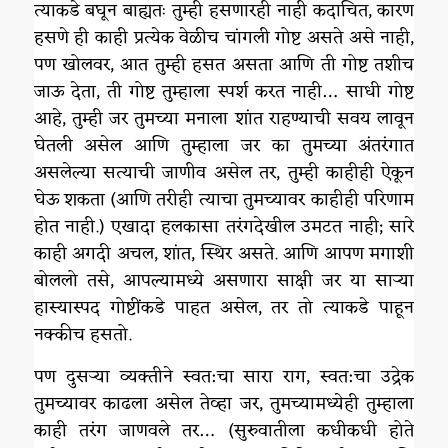
त्याकडे बघून बाह्यतः तुम्ही हसणारही नाही कदाचित, कारण
हसणे ही काही प्रत्येक वेळीच चांगली गोष्ट असते असे नाही,
पण खोलवर, आत तुम्ही हसत असता आणि ती गोष्ट तशीच
जाऊ देता, ती गोष्ट तुम्हाला स्पर्श करत नाही… साधी गोष्ट
आहे, तुम्ही जर तुमच्या मनाला शांत राहण्याची सवय लावून
घेतली असेल आणि तुम्हाला जर का तुमच्या अंतरंगात
असलेल्या सत्याची जाणीव असेल तर, तुम्ही काहीही ऐकून
घेऊ शकता (आणि तरीही त्याचा तुमच्यावर काहीही परिणाम
होत नाही.) एखादा हलकासा तरंगदेखील उमटत नाही; सारे
काही अगदी अचल, शांत, स्थिर असते. आणि आपण मगाशी
बोललो तसे, आपल्यामध्ये असणारा साक्षी जर या साऱ्या
हास्यास्पद गोष्टींकडे पाहत असेल, तर तो त्याकडे पाहून
नक्कीच हसतो.
पण दुसऱ्या व्यक्तीने स्वत:चा सारा राग, स्वत:चा उद्रेक
तुमच्यावर काढला असेल तेव्हा जर, तुमच्यामध्येही तुम्हाला
काही तरंग जाणवले तर… (सुरुवातीला कधीकधी होते