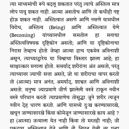
त्या माध्यमांची रूपे बदलू शकतात परंतु त्याचे अस्तित्व मात्र
लोप पावू शकत नाही. आत्मा असतोच आणि तो कधीही नष्ट
होऊ शकत नाही. अस्तित्वात असणे आणि नसणे यामधील
विरोध, अस्तित्व (Being) आणि अस्तित्वात येणे
(Becoming) यांच्यामधील समतोल हा मनाचा
अस्तित्वविषयक दृष्टिकोन असतो; आणि या दृष्टिकोनाचा
निरास तेव्हाच होतो जेव्हा आत्मा हाच एकमेव अविनाशी
असून, त्याच्याद्वारेच या विश्वाचा विस्तार झाला आहे; हा
साक्षात्कार मनाला होतो. समर्याद शरीरांना अंत असतो, परंतु
त्याच्यावर ज्याची सत्ता असते, जो या शरीराचा वापर करतो
तो (आत्मा) मात्र अनंत, अमर्याद, शाश्वत आणि अविनाशी
असतो. मनुष्य ज्याप्रमाणे जीर्ण झालेली वस्त्रे टाकून नवीन
वस्त्रे परिधान करतो त्याप्रमाणेच तोसुद्धा जुने शरीर त्यजून
नवीन देह धारण करतो. आणि यामध्ये दुःख करण्यासारखे,
खचून जाण्यासारखे किंवा कोमेजून जाण्यासारखे काय आहे ?
हा (आत्मा) जन्माला येत नाही किंवा तो मरतही नाही; जी
एकदाच अस्तित्वात येते आणि ती निघून गेली तर पुन्हा