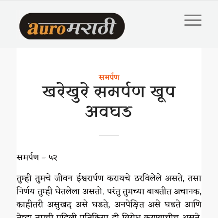
समर्पण
खरेखुरे समर्पण खूप
अवघड
समर्पण – ५२
तुम्ही तुमचे जीवन ईश्वरार्पण करायचे ठरविलेले असते, तसा
निर्णय तुम्ही घेतलेला असतो. परंतु तुमच्या बाबतीत अचानक,
काहीतरी असुखद असे घडते, अनपेक्षित असे घडते आणि
तेव्हा तुमची पहिली प्रतिक्रिया ही विरोध करण्याचीच असते.