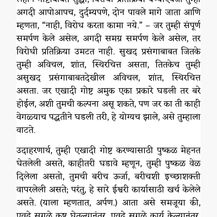
अगदी आपोआपच, दुर्दम्यपणे, दोन पावले मागे जाता आणि
म्हणता, “नाही, विरोध करता कामा नये.” – जर तुम्ही संपूर्ण
समर्पण केले असेल, अगदी समग्र समर्पण केले असेल, तर
विरोधी प्रतिक्रिया उमटत नाही. सुखद प्रसंगाबाबत जितके
तुम्ही अविचल, शांत, स्थिरचित्त असता, तितकेच तुम्ही
असुखद प्रसंगाबाबतदेखील अविचल, शांत, स्थिरचित्त
असता. जर एखादी गोष्ट अमुक एका प्रकारे घडली तर बरे
होईल, अशी तुमची कल्पना असू शकते, पण जर का ती काही
वेगळ्याच पद्धतीने घडली तरी, हे योग्यच झाले, असे तुम्हाला
वाटते.
उदाहरणार्थ, तुम्ही एखादी गोष्ट करण्यासाठी पुष्कळ मेहनत
घेतलेली असते, काहीतरी घडावे म्हणून, तुम्ही पुष्कळ वेळ
दिलेला असतो, तुमची बरीच ऊर्जा, बरीचशी इच्छाशक्ती
वापरलेली असते; परंतु, हे सारे ईश्वरी कार्यासाठी खर्च केलेले
असते. (याला म्हणतात, अर्पण.) आता असे समजूया की,
एवढे सगळे कष्ट घेतल्यानंतर, एवढे सगळे कार्य केल्यानंतर,