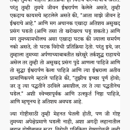
परंतु तुम्ही तुमचे जीवन ईश्वरार्पण केलेले असते, तुम्ही
एकदाच कायमचे म्हटलेले असते की, “आता माझे जीवन हे
ईश्वराचे आहे.” आणि मग अचानक एखादा अतिशय असुखद
प्रसंग घडतो (आणि तसा तो खरोखरच घडू शकतो.) आणि
मग तुमच्यामधीलच असा एखादा घटक की ज्याला समर्पण
नको असते, तो घटक विरोधी प्रतिक्रिया देतो. परंतु इथे, जर
तुम्हाला तुमच्या अर्पणाच्याबाबतीत खरेखुरे तर्कशुद्ध राहायचे
असेल तर तुम्ही तो असुखद प्रसंग पुढे आणला पाहिजे आणि
तो सुद्धा ईश्वरार्पण केला पाहिजे आणि त्या ईश्वराला अतीव
प्रामाणिकपणे म्हटले पाहिजे की, “तुझीच इच्छा पूर्ण होवो;
जर तू त्या पद्धतीने ठरविले असशील, तर ते त्या पद्धतीनेच
घडेल.” अशी स्वेच्छापूर्वक आणि उत्स्फूर्त निष्ठा पाहिजे,
आणि म्हणूनच हे अतिशय अवघड आहे.
ज्या गोष्टीसाठी तुम्ही मेहनत घेतली होती, पण जी गोष्ट
तुमच्या अपेक्षेप्रमाणे घडली नाही, अशा अगदी लहानातील
लहान गोष्टीबाबत सुद्धा, विरोधी प्रतिक्रिया येण्याऐवजी तुम्ही