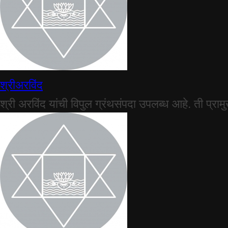
श्रीअरविंद
श्री अरविंद यांची विपुल ग्रंथसंपदा उपलब्ध आहे. ती प्राम