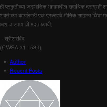
ही प्रकृतीच्या जडभौतिक भागामधील सर्वाधिक दुराग्रही शक
शक्तीच्या कार्यासाठी एक प्रकारचे भौतिक साहाय्य किं
अशाच उपायांची मदत घ्यावी.
– श्रीअरविंद
(CWSA 31 : 580)
Author
Recent Posts