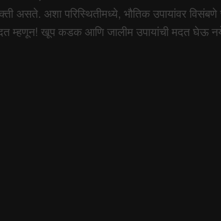
्ती असते. अशा परिस्थितीमध्ये, भौतिक उपायांवर विसंबणे च
वा मदत म्हणून! खूप कडक आणि जालीम उपायांची मदत घेऊ 