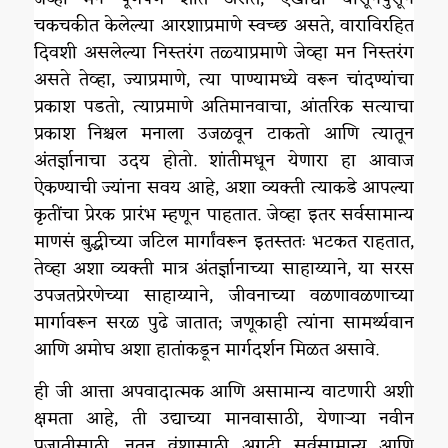
चकचकीत केलेल्या आरशाप्रमाणे स्वच्छ असते, वाराविरहित
दिवशी असलेल्या निस्तरंग तळ्याप्रमाणे जेव्हा मन निस्तरंग
असते तेव्हा, ज्याप्रमाणे, त्या पाण्यामध्ये वरून चांदण्यांचा
प्रकाश पडतो, त्याप्रमाणे अतिमानवाचा, आंतरिक सत्याचा
प्रकाश निश्चल मनाला उजळवून टाकतो आणि त्यातून
अंतर्ज्ञानाचा उदय होतो. शांतीमधून येणारा हा आवाज
ऐकण्याची ज्यांना सवय आहे, अशा व्यक्ती त्याकडे आपल्या
कृतींचा प्रेरक प्रारंभ म्हणून पाहतात. जेव्हा इतर सर्वसामान्य
माणसं बुद्धीच्या जटिल मार्गांवरून इतस्ततः भटकत राहतात,
तेव्हा अशा व्यक्ती मात्र अंतर्ज्ञानाच्या साहाय्याने, या सरस
उपजतप्रेरणेच्या साहाय्याने, जीवनाच्या वळणावळणाच्या
मार्गावरून सरळ पुढे जातात; जणूकाही त्यांना सामर्थ्यवान
आणि अमोघ अशा हातांकडून मार्गदर्शन मिळत असावे.
ही जी आत्ता अपवादात्मक आणि असामान्य वाटणारी अशी
क्षमता आहे, ती उद्याच्या मानवासाठी, येणाऱ्या नवीन
प्रजातीसाठी, नूतन वंशासाठी अगदी सर्वसामान्य आणि