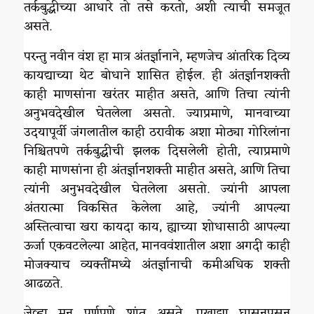
तर्कबुद्धीच्या आधारे तो तसे करतो, अशी त्याची समजूत
असते.
परन्तु नवीन वंश हा मात्र अंतर्ज्ञानाने, म्हणजेच आंतरिक दिव्य
कायद्याच्या थेट बोधाने शासित होईल. ही अंतर्ज्ञानशक्ती
काही माणसांना खरंतर माहीत असते, आणि तिचा त्यांनी
अनुभवदेखील घेतलेला असतो. ज्याप्रमाणे, मानवाच्या
उदयापूर्वी जंगलातील काही ठरावीक अशा मोठ्या गोरिलांना
निश्चितपणे तर्कबुद्धीची झलक दिसलेली होती, त्याप्रमाणे
काही माणसांना ही अंतर्ज्ञानशक्ती माहीत असते, आणि तिचा
त्यांनी अनुभवदेखील घेतलेला असतो. ज्यांनी आपला
अंतरात्मा विकसित केलेला आहे, ज्यांनी आपल्या
अस्तित्वाचा खरा कायदा काय, ह्याच्या शोधासाठी आपल्या
ऊर्जा एकवटलेल्या आहेत, मानववंशातील अशा अगदी काही
मोजक्याच व्यक्तींमध्ये अंतर्ज्ञानाची कमीअधिक शक्ती
आढळते.
जेव्हा मन पूर्णपणे शांत असते, एखाद्या घासूनपुसून