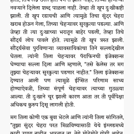
नवऱ्याने दिलेला शब्द पाळला नाही. तेव्हा ती खूप दुःखीकष्टी
झाली. ती खूप रडायची आणि त्यामुळे तिचा सुंदर चेहरा
खराब होऊन गेला, तिच्या चेहऱ्यावर सुरकुत्या पडल्या. आणि
जेव्हा ती त्या दुःखाच्या भरातून बाहेर पडली, तेव्हा तिचे
सौंदर्य लोप पावले होते. त्यामुळे ती खूप त्रस्त झाली.
सौंदर्यसेवा पुरविणाऱ्या व्यावसायिकांचा तिने सल्लादेखील
घेतला. त्यांनी तिला चेहऱ्यावर पॅराफिनची इंजेक्शन्स
घेण्याचा सल्ला दिला आणि म्हणाले, “तसे केलेस तर मग
तुझ्या चेहऱ्यावर सुरकुत्या पडणार नाहीत.” तिला इंजेक्शन्स
देण्यात आली पण त्यामुळे ईप्सित परिणाम साध्य
होण्याऐवजी, तिच्या संपूर्ण चेहऱ्यावर त्याच्या गुठळ्या
आल्या. ती दुःखाने चूर झाली कारण आता तर ती पूर्वीपेक्षा
अधिकच कुरुप दिसू लागली होती.
मग तिला कोणी एक बुवा भेटले आणि त्यांनी तिला सांगितले,
”तुझा सुंदर चेहरा परत मिळविण्यासाठी येथे इंग्लडमध्ये
काही उपाय नाहीत. भारतात जा, तेथे मोठेमोठे योगी आहेत,