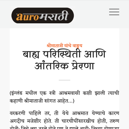
श्रीमाताजी यांचे वाङ्मय
बाह्य परिस्थिती आणि
आंतरिक प्रेरणा
(इंग्लंड मधील एक स्त्री आश्रमवासी कशी झाली त्याची
कहाणी श्रीमाताजी सांगत आहेत…)
वरकरणी पाहिले तर, ती येथे आश्रमात येण्याचे कारण
अगदीच मजेशीर होते. ती चारचौघींसारखीच होती, तरुण
होती; तिचे लग्न ठरले होते पण ते झाले नाही; तिच्या होणाऱ्या