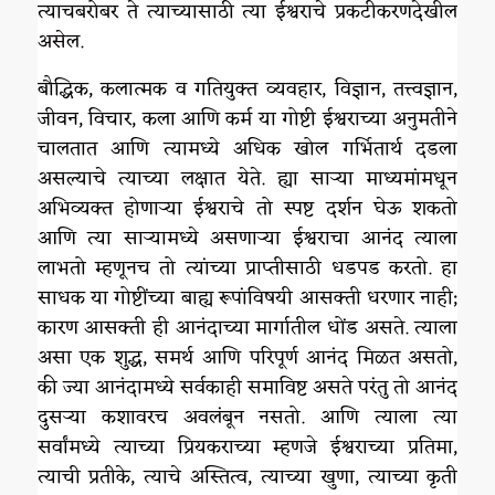
त्याचबरोबर ते त्याच्यासाठी त्या ईश्वराचे प्रकटीकरणदेखील
असेल.
बौद्धिक, कलात्मक व गतियुक्त व्यवहार, विज्ञान, तत्त्वज्ञान,
जीवन, विचार, कला आणि कर्म या गोष्टी ईश्वराच्या अनुमतीने
चालतात आणि त्यामध्ये अधिक खोल गर्भितार्थ दडला
असल्याचे त्याच्या लक्षात येते. ह्या साऱ्या माध्यमांमधून
अभिव्यक्त होणाऱ्या ईश्वराचे तो स्पष्ट दर्शन घेऊ शकतो
आणि त्या साऱ्यामध्ये असणाऱ्या ईश्वराचा आनंद त्याला
लाभतो म्हणूनच तो त्यांच्या प्राप्तीसाठी धडपड करतो. हा
साधक या गोष्टींच्या बाह्य रूपांविषयी आसक्ती धरणार नाही;
कारण आसक्ती ही आनंदाच्या मार्गातील धोंड असते. त्याला
असा एक शुद्ध, समर्थ आणि परिपूर्ण आनंद मिळत असतो,
की ज्या आनंदामध्ये सर्वकाही समाविष्ट असते परंतु तो आनंद
दुसऱ्या कशावरच अवलंबून नसतो. आणि त्याला त्या
सर्वांमध्ये त्याच्या प्रियकराच्या म्हणजे ईश्वराच्या प्रतिमा,
त्याची प्रतीके, त्याचे अस्तित्व, त्याच्या खुणा, त्याच्या कृती