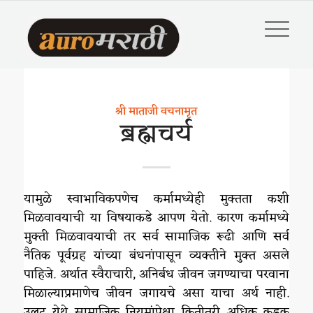
श्री माताजी वचनामृत
ब्रह्मचर्य
यामुळे स्वाभाविकपणेच कर्मामध्येही मुक्तता कशी
मिळवावयाची या विषयाकडे आपण येतो. कारण कर्मामध्ये
मुक्ती मिळवावयाची तर सर्व सामाजिक रूढी आणि सर्व
नैतिक पूर्वग्रह यांच्या बंधनांपासून व्यक्तीने मुक्त असले
पाहिजे. अर्थात स्वैराचारी, अनिर्बध जीवन जगण्याचा परवाना
मिळाल्याप्रमाणेच जीवन जगायचे असा याचा अर्थ नाही.
उलट येथे सामाजिक नियमांपेक्षा कितीतरी अधिक कडक