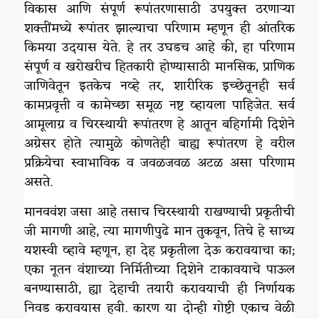
विकास आणि संपूर्ण रूपांतरणासाठी उपयुक्त ठरणाऱ्या
शक्तींमध्ये रूपांतर झाल्याचा परिणाम म्हणून ही आंतरिक
किमया उदयास येते. हे तर उघडच आहे की, हा परिणाम
संपूर्ण व खरोखरीच हितकारी होण्यासाठी मानसिक, प्राणिक
जाणिवेतून इतकेच नव्हे तर, शारीरिक इच्छेतूनही सर्व
कामप्रवृत्ती व कामेच्छा समूळ नष्ट व्हायला पाहिजेत. सर्व
आमूलाग्र व चिरस्थायी रूपांतरण हे आतून बहिर्गामी दिशेने
अग्रेसर होते त्यामुळे कोणतेही बाह्य रूपांतरण हे वरील
प्रक्रियेचा स्वाभाविक व जवळजवळ अटळ असा परिणाम
असते.
मानववंश जसा आहे तसाच चिरस्थायी राखण्याची प्रकृतीची
जी मागणी आहे, त्या मागणीपुढे मान तुकवून, तिचे हे साध्य
यशस्वी व्हावे म्हणून, हा देह प्रकृतीला देऊ करावयाचा का;
एका नूतन वंशाच्या निर्मितीच्या दिशेने टाकावयाचे पाऊल
बनण्यासाठी, ह्या देहाची तयारी करावयाची ही निर्णायक
निवड करावयास हवी. कारण या दोन्ही गोष्टी एकाच वेळी