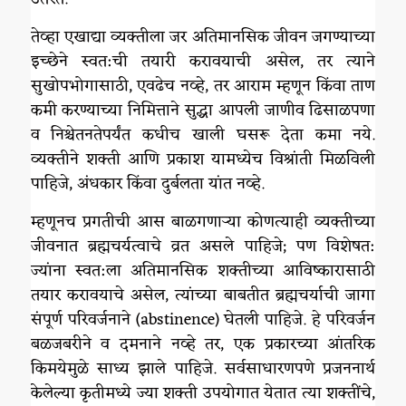
तेव्हा एखाद्या व्यक्तीला जर अतिमानसिक जीवन जगण्याच्या
इच्छेने स्वत:ची तयारी करावयाची असेल, तर त्याने
सुखोपभोगासाठी, एवढेच नव्हे, तर आराम म्हणून किंवा ताण
कमी करण्याच्या निमित्ताने सुद्धा आपली जाणीव ढिसाळपणा
व निश्चेतनतेपर्यंत कधीच खाली घसरू देता कमा नये.
व्यक्तीने शक्ती आणि प्रकाश यामध्येच विश्रांती मिळविली
पाहिजे, अंधकार किंवा दुर्बलता यांत नव्हे.
म्हणूनच प्रगतीची आस बाळगणाऱ्या कोणत्याही व्यक्तीच्या
जीवनात ब्रह्मचर्यत्वाचे व्रत असले पाहिजे; पण विशेषत:
ज्यांना स्वत:ला अतिमानसिक शक्तीच्या आविष्कारासाठी
तयार करावयाचे असेल, त्यांच्या बाबतीत ब्रह्मचर्याची जागा
संपूर्ण परिवर्जनाने (abstinence) घेतली पाहिजे. हे परिवर्जन
बळजबरीने व दमनाने नव्हे तर, एक प्रकारच्या आंतरिक
किमयेमुळे साध्य झाले पाहिजे. सर्वसाधारणपणे प्रजननार्थ
केलेल्या कृतीमध्ये ज्या शक्ती उपयोगात येतात त्या शक्तींचे,