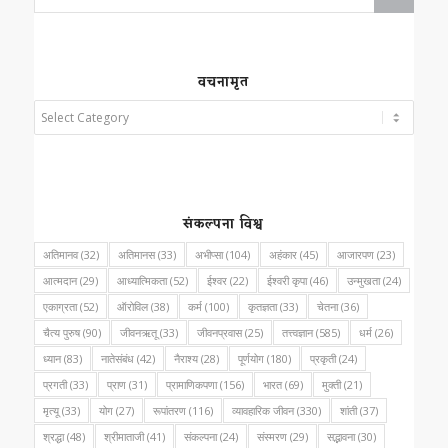
वचनामृत
संकल्पना विश्व
अतिमानव
(32)
अतिमानस
(33)
अभीप्सा
(104)
अहंकार
(45)
आजारपण
(23)
आत्मदान
(29)
आध्यात्मिकता
(52)
ईश्वर
(22)
ईश्वरी कृपा
(46)
उन्मुखता
(24)
एकाग्रता
(52)
ऑरोविल
(38)
कर्म
(100)
कृतज्ञता
(33)
चेतना
(36)
चैत्य पुरुष
(90)
जीवनऋतू
(33)
जीवनप्रवास
(25)
तत्त्वज्ञान
(585)
धर्म
(26)
ध्यान
(83)
नातेसंबंध
(42)
नैराश्य
(28)
पूर्णयोग
(180)
प्रकृती
(24)
प्रगती
(33)
प्राण
(31)
प्रामाणिकपणा
(156)
भारत
(69)
मुक्ती
(21)
मृत्यू
(33)
योग
(27)
रूपांतरण
(116)
व्यावहारिक जीवन
(330)
शांती
(37)
श्रद्धा
(48)
श्रीमाताजी
(41)
संकल्पना
(24)
संस्मरण
(29)
सद्भावना
(30)