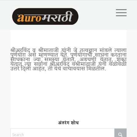
श्रीअरविंद व श्रीमाताजी यांनी जे तत्वज्ञान मांडले त्याला
पूर्णयोग असे म्हणण्यात येते. पूर्णयोगाची साधना करताना
साधकांना ज्या समस्या येतात, अडचणी येतात, शंका
येतात त्या सर्वाना श्रीअरविंद वश्रीमाताजी यंनी वेळोवेळी
उत्तरे दिली आहेत, ती येथे वाचावयास मिळतील.
अंतरंग शोध