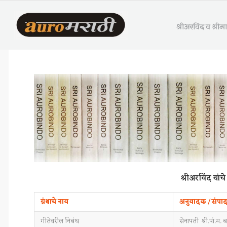
श्रीअरविंद व श्री
श्रीअरविंद यांच
ग्रंथाचे नाव
अनुवादक / संपा
गीतेवरील निबंध
सेनापती श्री.पां.म. 