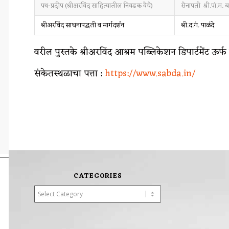
पथ-प्रदीप (श्रीअरविंद साहित्यातील निवडक वेचे)
सेनापती श्री.पां.म. 
श्रीअरविंद साधनापद्धती व मार्गदर्शन
श्री.द.गं. पाळंदे
वरील पुस्तके श्रीअरविंद आश्रम पब्लिकेशन डिपार्टमेंट ऊर्
संकेतस्थळाचा पत्ता :
https://www.sabda.in/
CATEGORIES
Categories