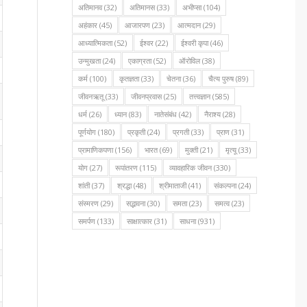
अतिमानव
(32)
अतिमानस
(33)
अभीप्सा
(104)
अहंकार
(45)
आजारपण
(23)
आत्मदान
(29)
आध्यात्मिकता
(52)
ईश्वर
(22)
ईश्वरी कृपा
(46)
उन्मुखता
(24)
एकाग्रता
(52)
ऑरोविल
(38)
कर्म
(100)
कृतज्ञता
(33)
चेतना
(36)
चैत्य पुरुष
(89)
जीवनऋतू
(33)
जीवनप्रवास
(25)
तत्त्वज्ञान
(585)
धर्म
(26)
ध्यान
(83)
नातेसंबंध
(42)
नैराश्य
(28)
पूर्णयोग
(180)
प्रकृती
(24)
प्रगती
(33)
प्राण
(31)
प्रामाणिकपणा
(156)
भारत
(69)
मुक्ती
(21)
मृत्यू
(33)
योग
(27)
रूपांतरण
(115)
व्यावहारिक जीवन
(330)
शांती
(37)
श्रद्धा
(48)
श्रीमाताजी
(41)
संकल्पना
(24)
संस्मरण
(29)
सद्भावना
(30)
समता
(23)
समत्व
(23)
समर्पण
(133)
साक्षात्कार
(31)
साधना
(931)