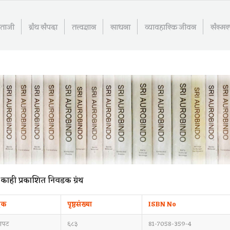
माताजी
ग्रंथ संपदा
तत्त्वज्ञान
साधना
व्यावहारिक जीवन
संस्म
े काही प्रकाशित निवडक ग्रंथ
दक
पृष्ठसंख्या
ISBN No
बापट
६८३
81-7058-359-4