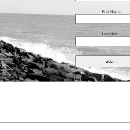
First Name
Last Name
Submit