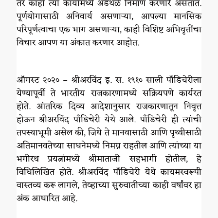
तर काही त्या कार्यामध्ये अडथळे निर्माण करणारे असतात.
पूर्णयोगासाठी अनिवार्य असणाऱ्या, आपल्या मानसिक
परिपूर्णत्वाचा एक भाग असणाऱ्या, काही विशिष्ट अभिवृत्तींचा
विचार आपण या अंकात करणार आहोत.
ऑगस्ट २०२० – श्रीअरविंद इ. स. १९१० साली पाँडिचेरीला
येण्यापूर्वी ते भारतीय राजकारणामध्ये सक्रियपणे कार्यरत
होते. आंतरिक दिव्य आदेशानुसार राजकारणातून निवृत्त
होऊन श्रीअरविंद पाँडिचेरी येथे आले. पाँडिचेरी ही त्यांची
तपस्याभूमी असेल की, जिथे ते मानवासाठी आणि पृथ्वीसाठी
अतिमानवतेच्या साधनेमध्ये निमग्न राहतील आणि त्यांच्या या
भगीरथ प्रयत्नांमध्ये श्रीमाताजी सहभागी होतील, हे
विधिलिखित होते. श्रीअरविंद पाँडिचेरी येथे कायमस्वरूपी
वास्तव्य करू लागले, तेव्हाच्या सुरुवातीच्या काही वर्षांवर हा
अंक आधारित आहे.