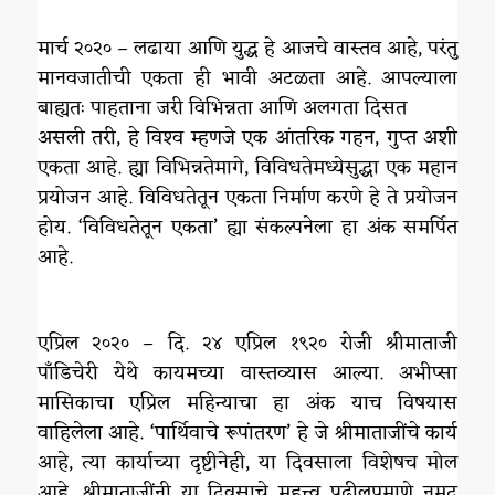
मार्च २०२० – लढाया आणि युद्ध हे आजचे वास्तव आहे, परंतु
मानवजातीची एकता ही भावी अटळता आहे. आपल्याला
बाह्यतः पाहताना जरी विभिन्नता आणि अलगता दिसत
असली तरी, हे विश्‍व म्हणजे एक आंतरिक गहन, गुप्त अशी
एकता आहे. ह्या विभिन्नतेमागे, विविधतेमध्येसुद्धा एक महान
प्रयोजन आहे. विविधतेतून एकता निर्माण करणे हे ते प्रयोजन
होय. ‘विविधतेतून एकता’ ह्या संकल्पनेला हा अंक समर्पित
आहे.
एप्रिल २०२० – दि. २४ एप्रिल १९२० रोजी श्रीमाताजी
पाँडिचेरी येथे कायमच्या वास्तव्यास आल्या. अभीप्सा
मासिकाचा एप्रिल महिन्याचा हा अंक याच विषयास
वाहिलेला आहे. ‘पार्थिवाचे रूपांतरण’ हे जे श्रीमाताजींचे कार्य
आहे, त्या कार्याच्या दृष्टीनेही, या दिवसाला विशेषच मोल
आहे. श्रीमाताजींनी या दिवसाचे महत्त्व पुढीलप्रमाणे नमूद