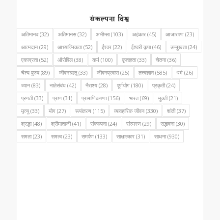
संकल्पना विश्व
अतिमानव
(32)
अतिमानस
(32)
अभीप्सा
(103)
अहंकार
(45)
आजारपण
(23)
आत्मदान
(29)
आध्यात्मिकता
(52)
ईश्वर
(22)
ईश्वरी कृपा
(46)
उन्मुखता
(24)
एकाग्रता
(52)
ऑरोविल
(38)
कर्म
(100)
कृतज्ञता
(33)
चेतना
(36)
चैत्य पुरुष
(89)
जीवनऋतू
(33)
जीवनप्रवास
(25)
तत्त्वज्ञान
(585)
धर्म
(26)
ध्यान
(83)
नातेसंबंध
(42)
नैराश्य
(28)
पूर्णयोग
(180)
प्रकृती
(24)
प्रगती
(33)
प्राण
(31)
प्रामाणिकपणा
(156)
भारत
(69)
मुक्ती
(21)
मृत्यू
(33)
योग
(27)
रूपांतरण
(115)
व्यावहारिक जीवन
(330)
शांती
(37)
श्रद्धा
(48)
श्रीमाताजी
(41)
संकल्पना
(24)
संस्मरण
(29)
सद्भावना
(30)
समता
(23)
समत्व
(23)
समर्पण
(133)
साक्षात्कार
(31)
साधना
(930)