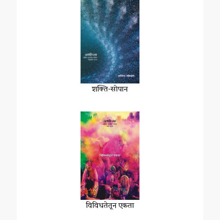
शक्ति-सोपान
विविधतेतून एकता