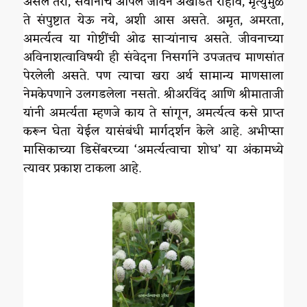
असले तरी, सर्वांनाच आपले जीवन अखंडित राहावे, मृत्युमुळे
ते संपुष्टात येऊ नये, अशी आस असते. अमृत, अमरता,
अमर्त्यत्व या गोष्टींची ओढ साऱ्यांनाच असते. जीवनाच्या
अविनाशत्वाविषयी ही संवेदना निसर्गाने उपजतच माणसांत
पेरलेली असते. पण त्याचा खरा अर्थ सामान्य माणसाला
नेमकेपणाने उलगडलेला नसतो. श्रीअरविंद आणि श्रीमाताजी
यांनी अमर्त्यता म्हणजे काय ते सांगून, अमर्त्यत्व कसे प्राप्त
करून घेता येईल यासंबंधी मार्गदर्शन केले आहे. अभीप्सा
मासिकाच्या डिसेंबरच्या ‘अमर्त्यत्वाचा शोध’ या अंकामध्ये
त्यावर प्रकाश टाकला आहे.